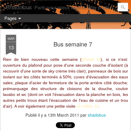
Shadobus
Partir pour mieux revenir, faire plutôt qu'avoir.
Pages
MAR
Bus semaine 7
13
photos ici
Rien de bien nouveau cette semaine (
), si ce n'est:
ouverture du plafond pour pose d'une seconde couche d'isolant (à
recouvrir d'une sorte de sky crème très clair); panneaux de bois sur
isolant sur les côtés terminés à 50%; cuves d'évacuation des eaux
sales; plaque d'acier de fermeture de la porte arrière côté douche;
prémarquage des structure de cloisons de la douche, couloir
lavabo et wc (dont on voit l'évacuation dans la planche en bois, les
autres petits trous étant l'évacuation de l'eau de cuisine et un trou
en vidéo, ici
d'air). A voir également une petite visite
.
Publié il y a
13th March 2011
par
shadobus