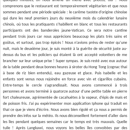
quelques minutes, on nous amène un menu avec photos, ouf ! Nous
comprenons que le restaurant est temporairement végétarien et que nous
sommes pendant une période spéciale : le carême taoïste d’origine chinoise
qui dure les neuf premiers jours du neuvième mois du calendrier lunaire
chinois, où tous les pratiquants s’habillent en blanc et tous les restaurants
participants ont des banderoles jaune-Vatican. Ce sera notre cantine
pendant trois jours car nous apprécions beaucoup les plats très sains et
goûtus, et surtout, pas trop épicés ! Nous n’avions prévu de rester qu’une
nuit, mais le deuxième jour, je suis monté à la guérite de sécurité juste au-
dessus du bus et les policiers qui étaient là ont accepté volontiers de me
brancher sur leur unique prise ! Super sympas. Je suis resté avec eux autour
de la table pendant deux bonnes heures à siroter du Hong Tong (cognac thaï
à base de riz bien entendu), eau gazeuse et glace. Puis Isabelle et les
enfants sont venus nous rejoindre en force avec vin et cigarillos cubains.
Entre-temps le cercle s’agrandissait. Nous avons commencé à trois
personnes et avons terminé à quatorze autour d’une petite table en pierre
fort chaleureuse, agrémentée de cacahuètes à la vapeur, d’épis de maïs et
de poisson fris. J’ai pu expérimenter mon application Iphone qui traduit en
thaï ce que je viens d’écrire. Nous avons bien rigolé et ça nous a permis de
prendre des infos sur la météo. Ils nous déconseillent fortement d’aller dans
les îles pendant quelques semaines car le temps est très mauvais. Quelle
tuile ! Après Langkawi, nous voyons les belles îles convoitées par des