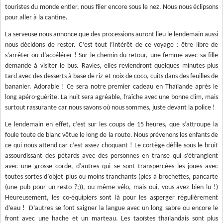
touristes du monde entier, nous filer encore sous le nez.
Nous nous éclipsons
pour aller à la cantine.
La serveuse nous annonce que des processions auront lieu le lendemain aussi
nous décidons de rester. C’est tout l’intérêt de ce voyage : être libre de
s’arrêter ou d’accélérer ! Sur le chemin du retour, une femme avec sa fille
demande à visiter le bus. Ravies, elles reviendront quelques minutes plus
tard avec des desserts à base de riz et noix de coco, cuits dans des feuilles de
bananier. Adorable ! Ce sera notre premier cadeau en Thaïlande après le
long apéro-guérite. La nuit sera agréable, fraîche avec une bonne clim, mais
surtout rassurante car nous savons où nous sommes, juste devant la police !
Le lendemain en effet, c’est sur les coups de 15 heures, que s’attroupe la
foule toute de blanc vêtue le long de la route. Nous prévenons les enfants de
ce qui nous attend car c’est assez choquant ! Le cortège défile sous le bruit
assourdissant des pétards avec des personnes en transe qui s’étranglent
avec une grosse corde, d’autres qui se sont transpercées les joues avec
toutes sortes d’objet plus ou moins tranchants (pics à brochettes, pancarte
(une pub pour un resto ?;)), ou même vélo, mais oui, vous avez bien lu !)
Heureusement, les co-équipiers sont là pour les asperger régulièrement
d’eau !
D’autres se font saigner la langue avec un long sabre ou encore le
front avec une hache et un marteau. Les taoïstes thaïlandais sont plus