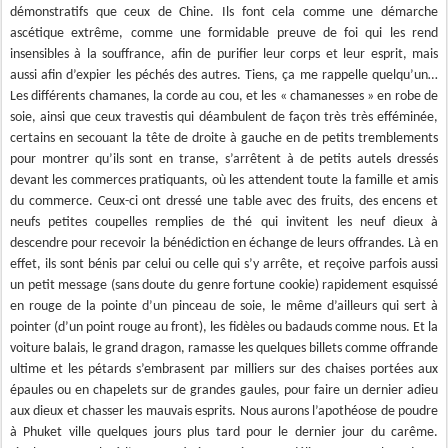
démonstratifs que ceux de Chine. Ils font cela comme une démarche
ascétique extrême, comme une formidable preuve de foi qui les rend
insensibles à la souffrance, afin de purifier leur corps et leur esprit, mais
aussi afin d’expier les péchés des autres. Tiens, ça me rappelle quelqu’un…
Les différents chamanes, la corde au cou, et les « chamanesses » en robe de
soie, ainsi que ceux travestis qui déambulent de façon très très efféminée,
certains en secouant la tête de droite à gauche en de petits tremblements
pour montrer qu’ils sont en transe, s’arrêtent à de petits autels dressés
devant les commerces pratiquants, où les attendent toute la famille et amis
du commerce. Ceux-ci ont dressé une table avec des fruits, des encens et
neufs petites coupelles remplies de thé qui invitent les neuf dieux à
descendre pour recevoir la bénédiction en échange de leurs offrandes. Là en
effet, ils sont bénis par celui ou celle qui s’y arrête, et reçoive parfois aussi
un petit message (sans doute du genre fortune cookie) rapidement esquissé
en rouge de la pointe d’un pinceau de soie, le même d’ailleurs qui sert à
pointer (d’un point rouge au front), les fidèles ou badauds comme nous. Et la
voiture balais, le grand dragon, ramasse les quelques billets comme offrande
ultime et les pétards s’embrasent par milliers sur des chaises portées aux
épaules ou en chapelets sur de grandes gaules, pour faire un dernier adieu
aux dieux et chasser les mauvais esprits. Nous aurons l’apothéose de poudre
à Phuket ville quelques jours plus tard pour le dernier jour du carême.