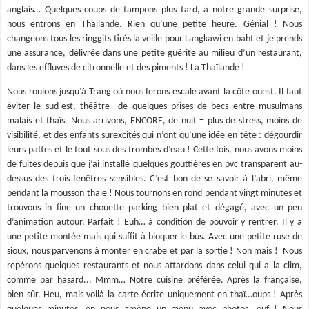
anglais… Quelques coups de tampons plus tard, à notre grande surprise,
nous entrons en Thaïlande. Rien qu’une petite heure. Génial ! Nous
changeons tous les ringgits tirés la veille pour Langkawi en baht et je prends
une assurance, délivrée dans une petite guérite au milieu d’un restaurant,
dans les effluves de citronnelle et des piments ! La Thaïlande !
Nous roulons jusqu’à Trang où nous ferons escale avant la côte ouest. Il faut
éviter le sud-est, théâtre
de quelques prises de becs entre musulmans
malais et thaïs. Nous arrivons, ENCORE, de nuit = plus de stress, moins de
visibilité, et des enfants surexcités qui n’ont qu’une idée en tête : dégourdir
leurs pattes et le tout sous des trombes d’eau ! Cette fois, nous avons moins
de fuites depuis que j’ai installé quelques gouttières en pvc transparent au-
dessus des trois fenêtres sensibles. C’est bon de se savoir à l’abri, même
pendant la mousson thaïe ! Nous tournons en rond pendant vingt minutes et
trouvons in fine un chouette parking bien plat et dégagé, avec un peu
d’animation autour. Parfait ! Euh… à condition de pouvoir y rentrer. Il y a
une petite montée mais qui suffit à bloquer le bus. Avec une petite ruse de
sioux, nous parvenons à monter en crabe et par la sortie ! Non mais !
Nous
repérons quelques restaurants et nous attardons dans celui qui a la clim,
comme par hasard... Mmm… Notre cuisine préférée. Après la française,
bien sûr. Heu, mais voilà la carte écrite uniquement en thaï…oups ! Après