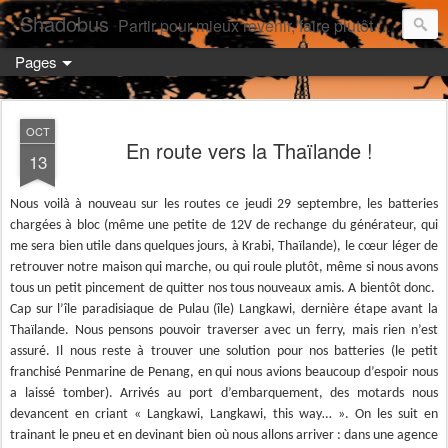
Shadobus
Partir pour mieux revenir, faire plutôt qu'avoir.
Pages
OCT
En route vers la Thaïlande !
13
Nous voilà à nouveau sur les routes ce jeudi 29 septembre, les batteries
chargées à bloc (même une petite de 12V de rechange du générateur, qui
me sera bien utile dans quelques jours, à Krabi, Thaïlande), le cœur léger de
retrouver notre maison qui marche, ou qui roule plutôt, même si nous avons
tous un petit pincement de quitter nos tous nouveaux amis. A bientôt donc.
Cap sur l’île paradisiaque de Pulau (île) Langkawi, dernière étape avant la
Thaïlande. Nous pensons pouvoir traverser avec un ferry, mais rien n’est
assuré. Il nous reste à trouver une solution pour nos batteries (le petit
franchisé Penmarine de Penang, en qui nous avions beaucoup d’espoir nous
a laissé tomber). Arrivés au port d’embarquement, des motards nous
devancent en criant « Langkawi, Langkawi, this way… ». On les suit en
trainant le pneu et en devinant bien où nous allons arriver : dans une agence