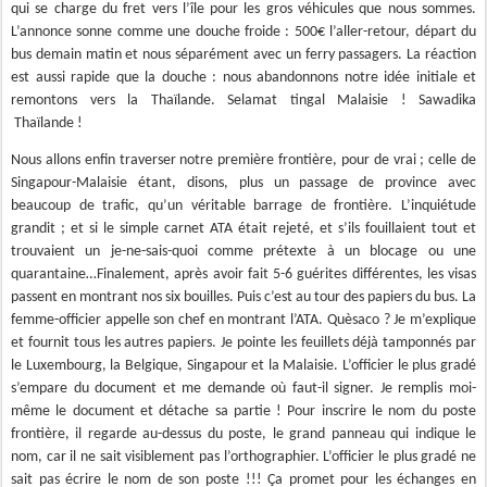
qui se charge du fret vers l’île pour les gros véhicules que nous sommes.
L’annonce sonne comme une douche froide : 500€ l’aller-retour, départ du
bus demain matin et nous séparément avec un ferry passagers. La réaction
est aussi rapide que la douche : nous abandonnons notre idée initiale et
remontons vers la Thaïlande. Selamat tingal Malaisie ! Sawadika
Thaïlande !
Nous allons enfin traverser notre première frontière, pour de vrai ; celle de
Singapour-Malaisie étant, disons, plus un passage de province avec
beaucoup de trafic, qu’un véritable barrage de frontière. L’inquiétude
grandit ; et si le simple carnet ATA était rejeté, et s’ils fouillaient tout et
trouvaient un je-ne-sais-quoi comme prétexte à un blocage ou une
quarantaine…Finalement, après avoir fait 5-6 guérites différentes, les visas
passent en montrant nos six bouilles. Puis c’est au tour des papiers du bus. La
femme-officier appelle son chef en montrant l’ATA. Quèsaco ? Je m’explique
et fournit tous les autres papiers. Je pointe les feuillets déjà tamponnés par
le Luxembourg, la Belgique, Singapour et la Malaisie. L’officier le plus gradé
s’empare du document et me demande où faut-il signer. Je remplis moi-
même le document et détache sa partie ! Pour inscrire le nom du poste
frontière, il regarde au-dessus du poste, le grand panneau qui indique le
nom, car il ne sait visiblement pas l’orthographier. L’officier le plus gradé ne
sait pas écrire le nom de son poste !!! Ça promet pour les échanges en