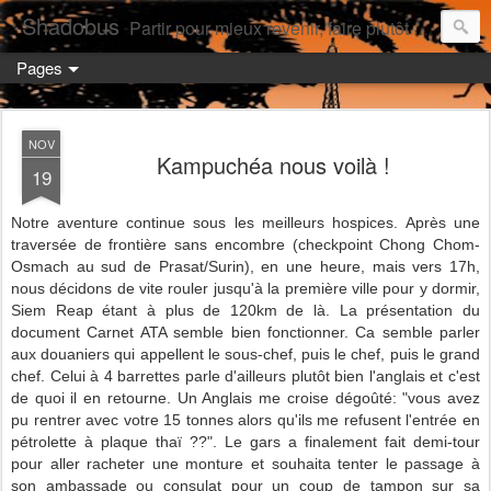
Shadobus
Partir pour mieux revenir, faire plutôt qu'avoir.
Pages
NOV
Kampuchéa nous voilà !
19
Notre aventure continue sous les meilleurs hospices. Après une
traversée de frontière sans encombre (checkpoint Chong Chom-
Osmach au sud de Prasat/Surin), en une heure, mais vers 17h,
nous décidons de vite rouler jusqu'à la première ville pour y dormir,
Siem Reap étant à plus de 120km de là. La présentation du
document Carnet ATA semble bien fonctionner. Ca semble parler
aux douaniers qui appellent le sous-chef, puis le chef, puis le grand
chef. Celui à 4 barrettes parle d'ailleurs plutôt bien l'anglais et c'est
de quoi il en retourne. Un Anglais me croise dégoûté: "vous avez
pu rentrer avec votre 15 tonnes alors qu'ils me refusent l'entrée en
pétrolette à plaque thaï ??". Le gars a finalement fait demi-tour
pour aller racheter une monture et souhaita tenter le passage à
son ambassade ou consulat pour un coup de tampon sur sa