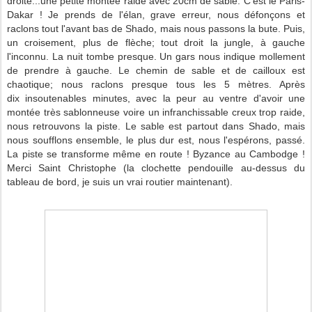
droite...une petite montée raide avec 20cm de sable. C'est le Paris-
Dakar ! Je prends de l'élan, grave erreur, nous défonçons et
raclons tout l'avant bas de Shado, mais nous passons la bute. Puis,
un croisement, plus de flèche; tout droit la jungle, à gauche
l'inconnu. La nuit tombe presque. Un gars nous indique mollement
de prendre à gauche. Le chemin de sable et de cailloux est
chaotique; nous raclons presque tous les 5 mètres. Après
dix
insoutenables
minutes, avec la peur au ventre d'avoir une
montée très sablonneuse voire un infranchissable creux trop raide,
nous retrouvons la piste. Le sable est partout dans Shado, mais
nous soufflons ensemble, le plus dur est, nous l'espérons, passé.
La piste se transforme même en route ! Byzance au Cambodge !
Merci Saint Christophe (la clochette pendouille au-dessus du
tableau de bord, je suis un vrai routier maintenant).