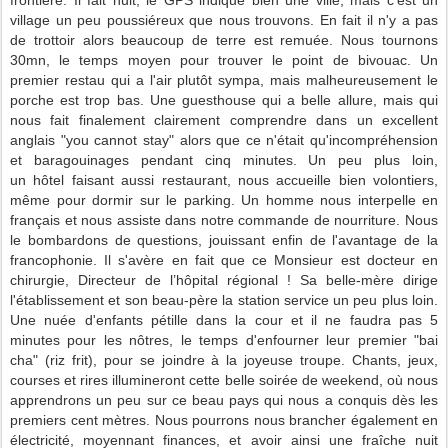
frontière. Il fait nuit, le GPS indique bien une ville, mais c'est un
village un peu poussiéreux que nous trouvons. En fait il n'y a pas
de trottoir alors beaucoup de terre est remuée. Nous tournons
30mn, le temps moyen pour trouver le point de bivouac. Un
premier restau qui a l'air plutôt sympa, mais malheureusement le
porche est trop bas. Une guesthouse qui a belle allure, mais qui
nous fait finalement clairement comprendre dans un excellent
anglais "you cannot stay" alors que ce n'était qu'incompréhension
et baragouinages pendant cinq minutes. Un peu plus loin,
un hôtel faisant aussi restaurant, nous accueille bien volontiers,
même pour dormir sur le parking. Un homme nous interpelle en
français et nous assiste dans notre commande de nourriture. Nous
le bombardons de questions, jouissant enfin de l'avantage de la
francophonie. Il s'avère en fait que ce Monsieur est docteur en
chirurgie, Directeur de l’hôpital régional ! Sa belle-mère dirige
l'établissement et son beau-père la station service un peu plus loin.
Une nuée d'enfants pétille dans la cour et il ne faudra pas 5
minutes pour les nôtres, le temps d'enfourner leur premier "bai
cha" (riz frit), pour se joindre à la joyeuse troupe. Chants, jeux,
courses et rires illumineront cette belle soirée de weekend, où nous
apprendrons un peu sur ce beau pays qui nous a conquis dès les
premiers cent mètres. Nous pourrons nous brancher également en
électricité, moyennant finances, et avoir ainsi une fraîche nuit