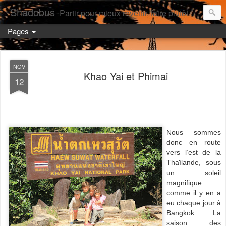
Shadobus
Partir pour mieux revenir, faire plutôt qu'avoir.
Pages
NOV
Khao Yai et Phimai
12
Nous sommes
donc en route
vers l’est de la
Thaïlande, sous
un soleil
magnifique
comme il y en a
eu chaque jour à
Bangkok. La
saison des