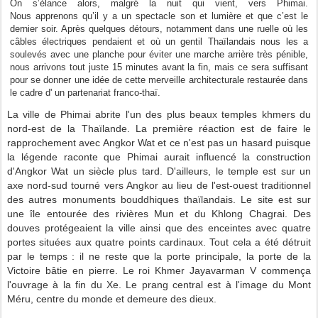
On s’élance alors, malgré la nuit qui vient, vers Phimai.
Nous apprenons qu’il y a un spectacle son et lumière et
que c’est le
dernier soir
. Après quelques détours, notamment dans une ruelle où les
câbles électriques pendaient et où un gentil Thaïlandais nous les a
soulevés avec une planche pour éviter une marche arrière très pénible,
nous arrivons tout juste 15 minutes avant la fin, mais ce sera suffisant
pour se donner une idée de cette merveille architecturale restaurée dans
le cadre d' un partenariat franco-thaï.
La ville de Phimai abrite l'un des plus beaux temples khmers du
nord-est de la Thaïlande. La première réaction est de faire le
rapprochement avec Angkor Wat et ce n'est pas un hasard puisque
l
a légende raconte que Phimai aurait influencé la construction
d'Angkor Wat un siècle plus tard. D'ailleurs, le temple est sur un
axe nord-sud tourné vers Angkor au lieu de l'est-ouest traditionnel
des autres monuments bouddhiques thaïlandais. Le site
est sur
une île entourée des rivières Mun et du Khlong Chagrai. Des
douves protégeaient la ville ainsi que des enceintes avec quatre
portes situées aux quatre points cardinaux. Tout cela a été détruit
par le temps : il ne reste que la porte principale, la porte de la
Victoire bâtie en pierre. Le
roi Khmer Jayavarman V commença
l'ouvrage à la fin du Xe.
Le prang central est à l'image du Mont
Méru, centre du monde et demeure des dieux.