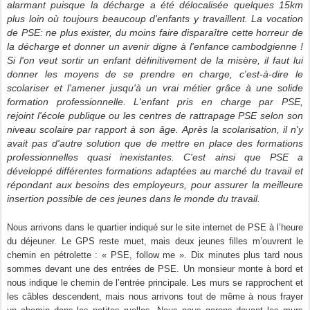
alarmant puisque la décharge a été délocalisée quelques 15km
plus loin où toujours beaucoup d'enfants y travaillent. La vocation
de PSE: ne plus exister, du moins faire disparaître cette horreur de
la décharge et donner un avenir digne à l'enfance cambodgienne !
S
i l'on veut sortir un enfant définitivement de la misère, il faut lui
donner les moyens de se prendre en charge, c'est-à-dire le
scolariser et l'amener jusqu'à un vrai métier grâce à une solide
formation professionnelle.
L'enfant pris en charge par PSE,
rejoint
l'école publique ou les centres de rattrapage PSE
selon son
niveau scolaire par rapport à son âge.
Après la scolarisation, il n'y
avait pas d'autre solution que de mettre en place des formations
professionnelles quasi inexistantes. C'est ainsi que PSE a
développé différentes formations adaptées au marché du travail et
répondant aux besoins des employeurs, pour assurer la meilleure
insertion possible de ces jeunes dans le monde du travail.
Nous arrivons dans le quartier indiqué sur le site internet de PSE à l’heure
du déjeuner. Le GPS reste muet, mais deux jeunes filles m’ouvrent le
chemin en pétrolette : « PSE, follow me ». Dix minutes plus tard nous
sommes devant une des entrées de PSE. Un monsieur monte à bord et
nous indique le chemin de l’entrée principale. Les murs se rapprochent et
les câbles descendent, mais nous arrivons tout de même à nous frayer