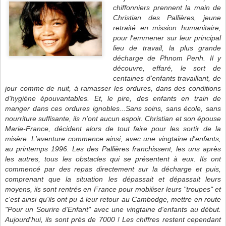
chiffonniers prennent la main de
Christian des Pallières, jeune
retraité en mission humanitaire,
pour l'emmener sur leur principal
lieu de travail, la plus grande
décharge de Phnom Penh. Il y
découvre, effaré, le sort de
centaines d'enfants travaillant, de
jour comme de nuit, à ramasser les ordures, dans des conditions
d'hygiène épouvantables. Et, le pire, des enfants en train de
manger dans ces ordures ignobles...Sans soins, sans école, sans
nourriture suffisante, ils n'ont aucun espoir. Christian et son épouse
Marie-France, décident alors de tout faire pour les sortir de la
misère. L'aventure commence ainsi, avec une vingtaine d'enfants,
au printemps 1996. Les des Pallières franchissent, les uns après
les autres, tous les obstacles qui se présentent à eux. Ils ont
commencé par des repas directement sur la décharge et puis,
comprenant que la situation les dépassait et dépassait leurs
moyens, ils sont rentrés en France pour mobiliser leurs "troupes" et
c'est ainsi qu'ils ont pu à leur retour au Cambodge, mettre en route
"Pour un Sourire d'Enfant" avec une vingtaine d'enfants au début.
Aujourd'hui, ils sont près de 7000 ! Les chiffres restent cependant