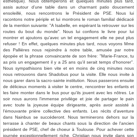
esthétique). Nous obtempérons et quelques minutes plus tard,
assis autour d’une table dans un charmant patio doucement
ensoleillé, nous rencontrons le Président de PSE. Nous lui
racontons notre périple et lui montrons le roman familial dédicacé
de la mention suivante: "A Isabelle, en espérant la retrouver sur les
routes du bout du monde". Nous lui confions le livre pour lui
montrer et ajoutons qu'avec un tel engagement elle ne peut plus
refuser ! En effet, quelques minutes plus tard, nous voyons Mme
des Pallières nous rejoindre à notre table, amusée par notre
épopée et la phrase convaincante de son frère: "Marie-France, tu
as pris un engagement il y a 25 ans qu'il serait temps d'honorer".
Nous sympathisons bien vite et en moins de cinq minutes nous
nous retrouvons dans Shadobus pour la visite. Elle nous invite à
nous garer dans la sacro-sainte institution. Nous passerons ensuite
de délicieux moments à visiter le centre, rencontrer les enfants et
les faire monter dans le bus pour qu'ils jouent avec les nôtres. Le
soir nous aurons l'immense privilège et joie de partager le pain
avec toute la joyeuse équipe dirigeante, après avoir assisté à
l'émouvante prière collective des enfants. Les récits d'aventure
dans Nainbus se succéderont. Nous terminerons dehors sur la
terrasse à chanter de beaux chants sous la direction de l'ancien
président de PSE, chef de choeur à Toulouse. Pour achever cette
journée exceptionnellement riche, Christian nous invite dans son