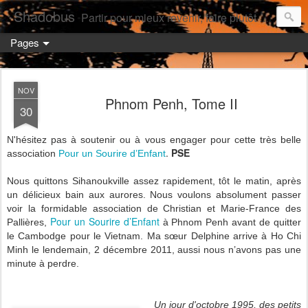
Shadobus
Partir pour mieux revenir, faire plutôt qu'avoir.
Pages
NOV
Phnom Penh, Tome II
30
N'hésitez pas à soutenir ou à vous engager pour cette très belle
.
PSE
association
Pour un Sourire d’Enfant
Nous quittons Sihanoukville assez rapidement, tôt le matin, après
un
délicieux bain aux aurores. Nous voulons absolument passer
voir la formidable association de Christian et Marie-France des
Pour un Sourire d’Enfant
Pallières,
à Phnom Penh avant de quitter
le Cambodge pour le Vietnam. Ma sœur Delphine arrive à Ho Chi
Minh le lendemain, 2 décembre 2011, aussi nous n’avons pas une
minute à perdre.
Un jour d'octobre 1995, des petits