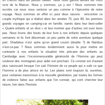
un chemin dans les petites ruelles. Nous nous garons devant les murs
ocre de la Maison. Nous y sommes, ça y est ! Nous sommes très
excités car nous nous sentons un peu comme à l’épicentre de notre
voyage. Nous sommes en effet ici pour deux raisons : rencontrer ce
couple mythique qui a réalisé dans les années 70, puis 80, les premiers
grands voyages en camping-car en famille, narrés dans leur best-seller
« Quatre enfants et un rêve » et leur montrer que d’autres ont suivi leurs
pas. Nous lisons des bouts de leur livre à nos enfants depuis quelques
semaines et ils font désormais un peu partie de notre aventure quelque
part. Shadobus n’est autre qu’un grand cousin (double ?) de Nainbus
n’est-ce-pas ? Nous sommes évidemment aussi là pour mettre en
contraste à nos enfants la situation très précaire des enfants au
Cambodge avec l’incommensurable générosité de l’Homme qui peut
soulever des montagnes pour aider son prochain. Ce constat est d’autant
plus saisissant lorsque l’on sait l’histoire de ce peuple qui a subi ce que
l’homme a de plus atroce en lui. Les plaies sont toujours là, ouvertes,
pour certaines transmises à la nouvelle génération, par toutes les formes
de violence faites aux enfants que l'on connait, qui vont chercher leur
raison, loin dans l'histoire.