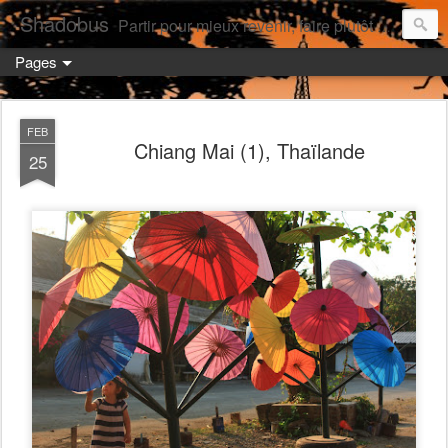
Shadobus
Partir pour mieux revenir, faire plutôt qu'avoir.
Pages
FEB
Chiang Mai (1), Thaïlande
25