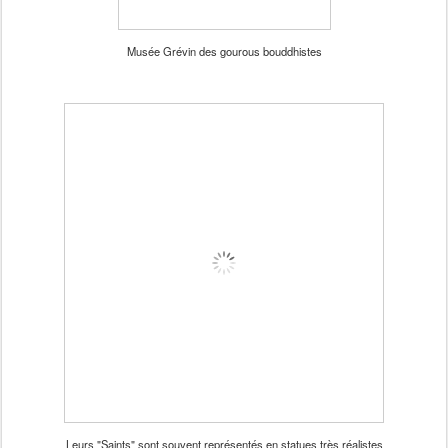
Musée Grévin des gourous bouddhistes
Leurs "Saints" sont souvent représentés en statues très réalistes