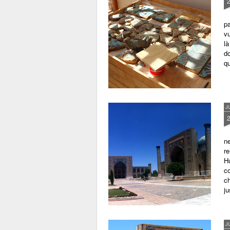
pa
vu
là
do
qu
J
ne
re
H
c
ch
j
J