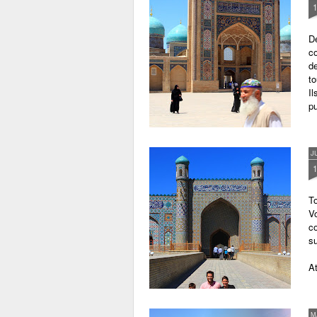
Dé
co
de
to
Il
pu
J
T
V
c
su
At
M