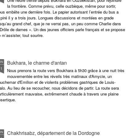
Une heure trente depuis Bukhara en Ouzbékistan, pour rejoindre
la frontière. Comme prévu, celle ouzbèque, même pour sortir,
us embête une dernière fois. Le papier autorisant l’entrée du bus a
piré il y a trois jours. Longues discussions et montées en grade
squ’au grand chef, que je ne verrai pas, un peu comme Charlie dans
Drôle de dames ». Un des jeunes officiers parle français et se propose
 m’assister, tout sourire.
Bukhara, le charme d'antan
UN
21
Nous prenons la route vers Boukhara à 5h30 grâce à une nuit très
mouvementée entre les réveils très matinaux d'Amycie, un
uchemar d'Emilion et de violents problèmes gastriques de Louis-
lo. Au lieu de se recoucher, nous décidons de partir. La route sera
articulèrement mauvaise, extrêmement chaude à travers une plaine
sertique.
Chakhrisabz, département de la Dordogne
UN