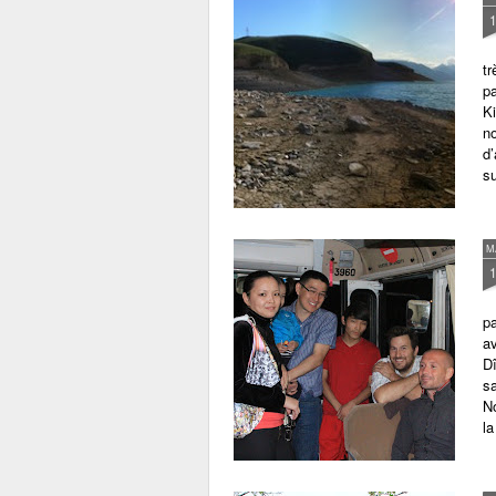
t
pa
Ki
no
d’
s
M
pa
av
Dî
sa
No
la