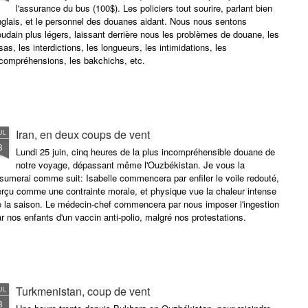
l'assurance du bus (100$). Les policiers tout sourire, parlant bien
glais, et le personnel des douanes aidant. Nous nous sentons
udain plus légers, laissant derrière nous les problèmes de douane, les
sas, les interdictions, les longueurs, les intimidations, les
ncompréhensions, les bakchichs, etc.
Iran, en deux coups de vent
UL
3
Lundi 25 juin, cinq heures de la plus incompréhensible douane de
notre voyage, dépassant même l'Ouzbékistan. Je vous la
sumerai comme suit: Isabelle commencera par enfiler le voile redouté,
rçu comme une contrainte morale, et physique vue la chaleur intense
e la saison. Le médecin-chef commencera par nous imposer l'ingestion
r nos enfants d'un vaccin anti-polio, malgré nos protestations.
Turkmenistan, coup de vent
UL
3