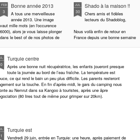
Bonne année 2013
Shado à la maison !!
FEB
JUL
3
30
A tous une merveilleuse
Chers amis et fidèles
année 2013. Une image
lecteurs du Shadoblog,
vaut mille mots (en l'occurence
6000), alors je vous laisse plonger
Nous voilà enfin de retour en
dans le best of de nos photos de
France depuis une bonne semaine
l'année passée sur les routes
(24 juillet), via Venizia, Milano,
d'Eurasie, savamment orchestré
Genova, Nice, Sète, Padirac-
par mon fidèle beau-frère.
Rocamadour.
Turquie centre
UL
MERCIIIIII.
30
Après une bonne nuit récupératrice, les enfants joueront presque
Nous avons enfin retrouvé notre
toute la journée au bord de l’eau fraîche. La température est
Pour info, Shadobus est toujours
chère famille (la moitié, bientôt
uce, ce qui rend le bain un peu plus difficile. Les parents resteront
en vente, sagement stationné
l'autre) et notre cher pays. Nous
gement sur la touche. En fin d’après-midi, le gars du camping nous
dans un garage parisien, attendant
sommes actuellement en Périgord
onte au Nemrut dans sa Kangoo à touristes, après une âpre
ses nouveaux heureux proprios.
pour encore une bonne semaine,
gociation (80 lires tout de même pour grimper sur 20km).
puis nous irons en Auvergne, puis
un passage à Paris fin août...
La famille se porte très bien.
Turquie est
UL
21
Vendredi 29 juin, entrée en Turquie: une heure, après paiement de