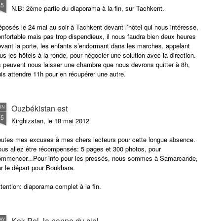
15
N.B: 2ème partie du diaporama à la fin, sur Tachkent.
posés le 24 mai au soir à Tachkent devant l’hôtel qui nous intéresse,
nfortable mais pas trop dispendieux, il nous faudra bien deux heures
vant la porte, les enfants s’endormant dans les marches, appelant
us les hôtels à la ronde, pour négocier une solution avec la direction.
s peuvent nous laisser une chambre que nous devrons quitter à 8h,
is attendre 11h pour en récupérer une autre.
Ouzbékistan est
UN
15
Kirghizstan, le 18 mai 2012
outes mes excuses à mes chers lecteurs pour cette longue absence.
ous allez être récompensés: 5 pages et 300 photos, pour
ommencer...Pour info pour les pressés, nous sommes à Samarcande,
r le départ pour Boukhara.
tention: diaporama complet à la fin.
Kok Pel, la panne du ciel
AY