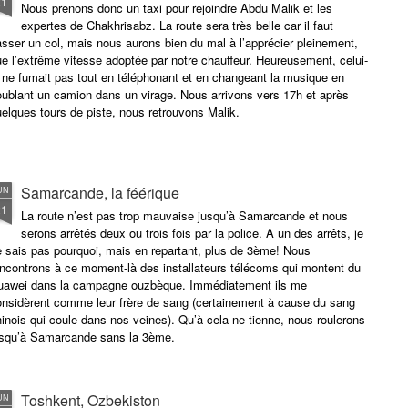
21
Nous prenons donc un taxi pour rejoindre Abdu Malik et les
expertes de Chakhrisabz. La route sera très belle car il faut
sser un col, mais nous aurons bien du mal à l’apprécier pleinement,
e l’extrême vitesse adoptée par notre chauffeur. Heureusement, celui-
 ne fumait pas tout en téléphonant et en changeant la musique en
ublant un camion dans un virage. Nous arrivons vers 17h et après
elques tours de piste, nous retrouvons Malik.
Samarcande, la féérique
UN
21
La route n’est pas trop mauvaise jusqu’à Samarcande et nous
serons arrêtés deux ou trois fois par la police. A un des arrêts, je
 sais pas pourquoi, mais en repartant, plus de 3ème! Nous
ncontrons à ce moment-là des installateurs télécoms qui montent du
uawei dans la campagne ouzbèque. Immédiatement ils me
onsidèrent comme leur frère de sang (certainement à cause du sang
inois qui coule dans nos veines). Qu’à cela ne tienne, nous roulerons
usqu’à Samarcande sans la 3ème.
Toshkent, Ozbekiston
UN