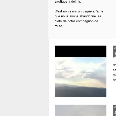
exotique à définir.
C'est non sans un vague à l'âme
que nous avons abandonné les
clefs de notre compagnon de
route.
J
do
sa
m
né
J