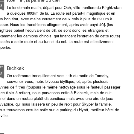
18
Le lendemain matin, départ pour Och, ville frontière du Kirghizstan
à quelques 600km de là. La route est paraît-il magnifique et en
rès bon état, avec malheureusement deux cols à plus de 3200m à
sser. Nous les franchirons allègrement, après avoir payé 40$ (les
rghizes paient l’équivalent de 5$, ce sont donc les étrangers et
tamment les camions chinois, qui financent l'entretien de cette route)
accès à cette route et au tunnel du col. La route est effectivement
uperbe.
Bichkek
AY
18
On redémarre tranquillement vers 11h du matin de Tamchy,
souvenez-vous, notre bivouac idyllique, et, après plusieurs
nnes de filtres (toujours le même nettoyage sous le fauteuil passager
ec 6 vis à retirer), nous parvenons enfin à Bichkek, mais de nuit.
ner dans un restau plutôt dispendieux mais avec une aire de jeux
lvatrice, qui nous laissera un peu de répit pour Skyper la famille.
us trouverons ensuite asile sur le parking du Hyatt, meilleur hôtel de
 ville.