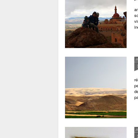
an
so
vi
i
J
ré
pe
d
pa
J