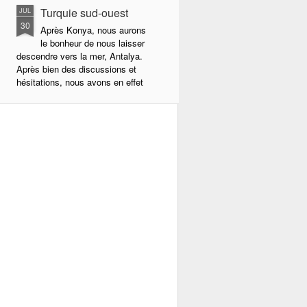
Turquie sud-ouest
JUL
30
Après Konya, nous aurons
le bonheur de nous laisser
descendre vers la mer, Antalya.
Après bien des discussions et
hésitations, nous avons en effet
décidé d’aller vers la côte et
braver la meute touristique. Il y
aura bien un petit coin de paradis
où poser Shado ? Mais la route ne
se laissera pas faire et la boîte
chauffera beaucoup. Nous
perdrons la quatrième et même le
troisième.