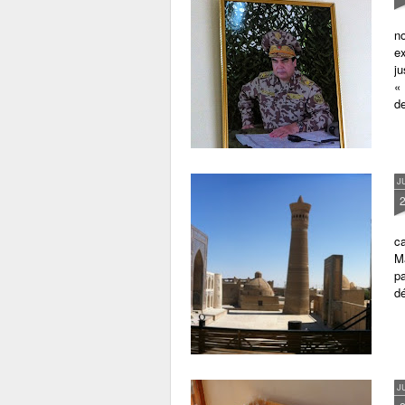
no
ex
ju
« 
de
J
ca
Ma
p
dé
J