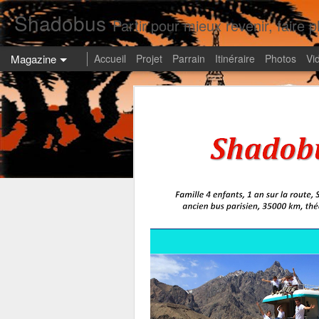
Shadobus
Partir pour mieux revenir, faire pl
Magazine
Accueil
Projet
Parrain
Itinéraire
Photos
Vi