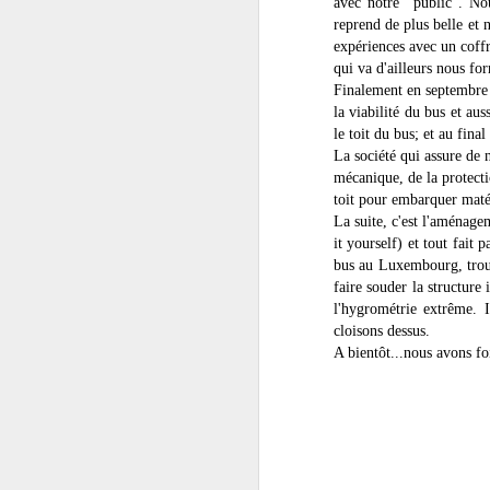
avec notre "public". Nou
reprend de plus belle et
an
expériences avec un coffr
so
qui va d'ailleurs nous f
vi
Finalement en septembre 
i
la viabilité du bus et a
le toit du bus; et au fina
La société qui assure de
mécanique, de la protecti
toit pour embarquer maté
J
La suite, c'est l'aménage
it yourself) et tout fait 
bus au Luxembourg, trouv
ré
faire souder la structure
pe
l'hygrométrie extrême. I
d
cloisons dessus.
pa
A bientôt...nous avons fo
J