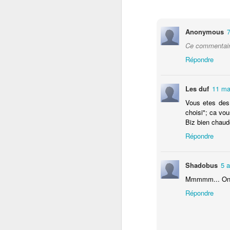
no
ex
Anonymous
7
ju
Ce commentaire
« 
de
Répondre
Les duf
11 ma
Vous etes des 
J
choisi"; ca vou
Biz bien chaud
Répondre
ca
Ma
p
Shadobus
5 a
dé
Mmmmm... On a 
Répondre
J