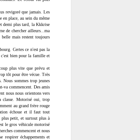
plus revigoré que jamais. Les
re en place, au sein du même
et demi plus tard, la Kkkrise
me de chercher ailleurs...ma
 belle mais restent toujours
ourg. Certes ce n'est pas la
c'est bien pour la famille et
coup plus vite que prévu et
op tôt pour être vécue. Très
mps. Nous sommes trop jeunes
tout-va commencent. Des amis
ment nous nous orientons vers
a classe. Motorisé oui, trop
demment au grand frère rouge
tion échoue et il faut tout
lus petit, et surtout plus à
st le gros véhicule motorisé
cherches commencent et nous
se respirer échappements et