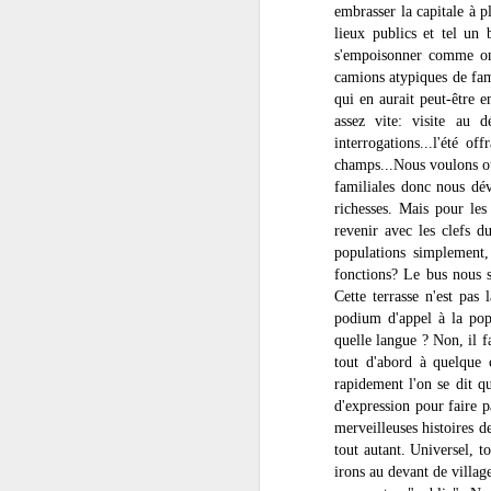
exotique à définir.
embrasser la capitale à p
lieux publics et tel un 
C'est non sans un vague à l'âme
s'empoisonner comme on 
que nous avons abandonné les
camions atypiques de fam
clefs de notre compagnon de
qui en aurait peut-être 
route.
assez vite: visite au 
interrogations...l'été o
champs...Nous voulons ou
familiales donc nous dév
J
richesses. Mais pour le
revenir avec les clefs 
populations simplement,
do
fonctions? Le bus nous s
sa
Cette terrasse n'est pas
m
podium d'appel à la popu
né
quelle langue ? Non, il f
tout d'abord à quelque 
rapidement l'on se dit q
d'expression pour faire 
merveilleuses histoires 
tout autant. Universel, 
J
irons au devant de village