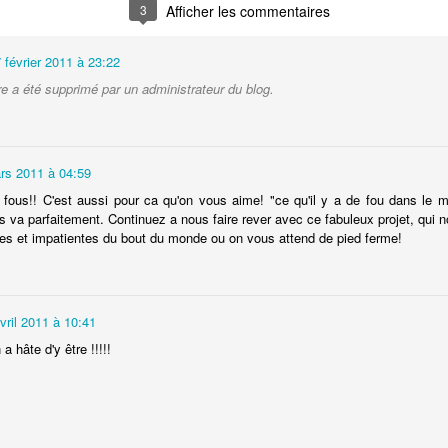
Une heure trente depuis Bukhara en Ouzbékistan, pour rejoindre
3
Afficher les commentaires
la frontière. Comme prévu, celle ouzbèque, même pour sortir,
us embête une dernière fois. Le papier autorisant l’entrée du bus a
piré il y a trois jours. Longues discussions et montées en grade
 février 2011 à 23:22
squ’au grand chef, que je ne verrai pas, un peu comme Charlie dans
 a été supprimé par un administrateur du blog.
Drôle de dames ». Un des jeunes officiers parle français et se propose
 m’assister, tout sourire.
rs 2011 à 04:59
fous!! C'est aussi pour ca qu'on vous aime! "ce qu'il y a de fou dans le 
Bukhara, le charme d'antan
UN
s va parfaitement. Continuez a nous faire rever avec ce fabuleux projet, qui n
21
Nous prenons la route vers Boukhara à 5h30 grâce à une nuit très
es et impatientes du bout du monde ou on vous attend de pied ferme!
mouvementée entre les réveils très matinaux d'Amycie, un
uchemar d'Emilion et de violents problèmes gastriques de Louis-
lo. Au lieu de se recoucher, nous décidons de partir. La route sera
articulèrement mauvaise, extrêmement chaude à travers une plaine
vril 2011 à 10:41
sertique.
hâte d'y être !!!!!
Chakhrisabz, département de la Dordogne
UN