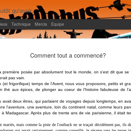
utôt qu'avoir.
deos
Technique
Mercis
Equipe
Shadobus, le livre
FEB
Comment tout a commencé?
20
Il faura fallu dix ans pour produire un livre qui
rédigé à 95% dès notre retour en 2012 !! Pou
a été tiré à 8 exemplaires pour la famille, mais on réf
la première posée par absolument tout le monde, on s'est dit que se 
qu'on pourrait en faire...
erait pas vain.
x (et frigorifique) temps de l'Avent, nous vous proposons, petits et gr
 thé aux épices, de plonger au coeur de l'histoire fabuleuse de l
avait deux êtres, qui parlaient de voyages depuis longtemps, en avai
ivre l'aventure, une aventure, loin du continent natal, comme leurs paren
à Madagascar. Après plus de trente ans de vie parisienne, il était te
nt mariés, mais comme la piste de l'outback ne se traçait décidément pas, ils déc
ndonien qui serait certainement, comme conseillé, le sésame vers les terres i