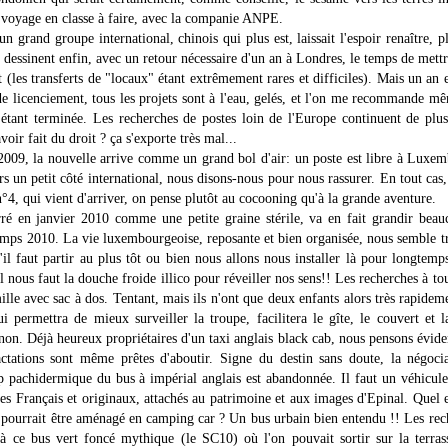
 voyage en classe à faire, avec la companie ANPE.
n grand groupe international, chinois qui plus est, laissait l'espoir renaître, 
 dessinent enfin, avec un retour nécessaire d'un an à Londres, le temps de mett
t (les transferts de "locaux" étant extrêmement rares et difficiles). Mais un an 
de licenciement, tous les projets sont à l'eau, gelés, et l'on me recommande mê
 étant terminée. Les recherches de postes loin de l'Europe continuent de plus
oir fait du droit ? ça s'exporte très mal...
 2009, la nouvelle arrive comme un grand bol d'air: un poste est libre à Luxemb
rs un petit côté international, nous disons-nous pour nous rassurer. En tout cas, 
n°4, qui vient d'arriver, on pense plutôt au cocooning qu'à la grande aventure.
é en janvier 2010 comme une petite graine stérile, va en fait grandir beau
temps 2010. La vie luxembourgeoise, reposante et bien organisée, nous semble tr
'il faut partir au plus tôt ou bien nous allons nous installer là pour longte
l nous faut la douche froide illico pour réveiller nos sens!! Les recherches à 
ille avec sac à dos. Tentant, mais ils n'ont que deux enfants alors très rapide
ui permettra de mieux surveiller la troupe, facilitera le gîte, le couvert et l
, non. Déjà heureux propriétaires d'un taxi anglais black cab, nous pensons évi
ctations sont même prêtes d'aboutir. Signe du destin sans doute, la négocia
 pachidermique du bus à impérial anglais est abandonnée. Il faut un véhicule p
 Français et originaux, attachés au patrimoine et aux images d'Epinal. Quel e
 pourrait être aménagé en camping car ? Un bus urbain bien entendu !! Les re
 ce bus vert foncé mythique (le SC10) où l'on pouvait sortir sur la terras