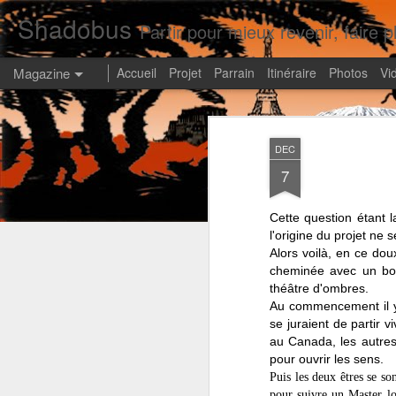
Shadobus
Partir pour mieux revenir, faire pl
Magazine
Accueil
Projet
Parrain
Itinéraire
Photos
Vi
DEC
7
Cette question étant 
l'origine du projet ne s
Alors voilà, en ce dou
cheminée avec un bon
théâtre d'ombres.
Au commencement il y 
se juraient de partir v
au Canada, les autres 
pour ouvrir les sens.
Puis les deux êtres se so
pour suivre un Master lo