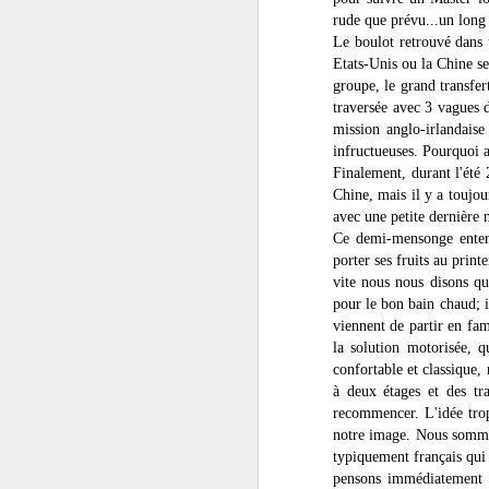
rude que prévu...un long
Le boulot retrouvé dans u
Etats-Unis ou la Chine se
groupe, le grand transfer
traversée avec 3 vagues 
mission anglo-irlandaise
infructueuses. Pourquoi av
Finalement, durant l'été
Chine, mais il y a toujou
avec une petite dernière 
Ce demi-mensonge enterr
porter ses fruits au prin
Shado redémarre
NOV
vite nous nous disons qu
15
pour le bon bain chaud; i
Ce petit message pour
annoncer que Shado a
viennent de partir en fam
trouvé un nouveau propriétaire, qui
la solution motorisée, q
a de beaux projets pour faire
confortable et classique
reprendre la route à notre bon
à deux étages et des tra
vieux bus !! Il a quitté Paris pour
recommencer. L'idée trop
la Bretagne où il sera un peu
notre image. Nous sommes
réaménagé pour passer l'hiver,
typiquement français qui
puis préparé pour une expédition
pensons immédiatement à