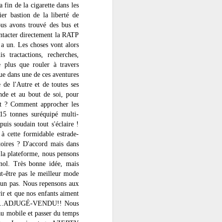
 fin de la cigarette dans les
Turquie sud-ouest
JUL
ier bastion de la liberté de
30
Après Konya, nous aurons
ous avons trouvé des bus et
le bonheur de nous laisser
ntacter directement la RATP
descendre vers la mer, Antalya.
 a un. Les choses vont alors
Après bien des discussions et
s tractactions, recherches,
hésitations, nous avons en effet
e plus que rouler à travers
décidé d’aller vers la côte et
ue dans une de ces aventures
braver la meute touristique. Il y
 de l'Autre et de toutes ses
aura bien un petit coin de paradis
nde et au bout de soi, pour
où poser Shado ? Mais la route ne
nt ? Comment approcher les
se laissera pas faire et la boîte
 15 tonnes suréquipé multi-
chauffera beaucoup. Nous
uis soudain tout s'éclaire !
perdrons la quatrième et même le
troisième.
 à cette formidable estrade-
toires ? D'accord mais dans
 la plateforme, nous pensons
gnol. Très bonne idée, mais
ut-être pas le meilleur mode
u'un pas. Nous repensons aux
ir et que nos enfants aiment
ments...ADJUGÉ-VENDU!! Nous
teau mobile et passer du temps