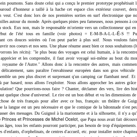
lein poumons. Sans doute celui qui a conçu le premier prototype prophétisait la
Bonne année 2013
Shado à la maison !!
FEB
JUL
baroud d'honneur a taillé à la hache cet espace clos extérieur couvert, dern
3
30
A tous une merveilleuse
Chers amis et fidèles
veut. C'est donc lors de nos premières sorties en surf électronique que n
année 2013. Une image
lecteurs du Shadoblog,
illes autour du monde. Après quelques pistes peu fameuses, nous pensons à co
vaut mille mots (en l'occurence
en stock. Eux non, mais le responsable m'oriente vers un collectionneur qui en
6000), alors je vous laisse plonger
Nous voilà enfin de retour en
É
début de l'été tous en famille (voir photos) = E-M-B-A-L-L-
-S !! Pui
dans le best of de nos photos de
France depuis une bonne semaine
ffrant ces douces soirées où l'on peut parler à plus soif. Nous voulons fair
l'année passée sur les routes
(24 juillet), via Venizia, Milano,
vrir nos coeurs et nos sens. Une phase résume assez bien ce nous souhaitons (l
d'Eurasie, savamment orchestré
Genova, Nice, Sète, Padirac-
orrons les récits): "le plus beau des voyages est celui humain, à la rencontre
par mon fidèle beau-frère.
Rocamadour.
Turquie centre
UL
s apprécier et les comprendre, il faut avoir voyagé soi-même au bout du mo
MERCIIIIII.
30
du royaume de l'Autre." Allons donc à la rencontre des autres, mais comme
Après une bonne nuit récupératrice, les enfants joueront presque
Nous avons enfin retrouvé notre
toute la journée au bord de l’eau fraîche. La température est
 délicatement, sans paraître l'envahisseur européen dans son gros véhicule
Pour info, Shadobus est toujours
chère famille (la moitié, bientôt
uce, ce qui rend le bain un peu plus difficile. Les parents resteront
emble un peu plus discret et surprenant q'un camping car flambant neuf. Et p
en vente, sagement stationné
l'autre) et notre cher pays. Nous
gement sur la touche. En fin d’après-midi, le gars du camping nous
dans un garage parisien, attendant
sommes actuellement en Périgord
 là par hasard; nous allons l'exploiter. Nous allons approcher les autres grâce
onte au Nemrut dans sa Kangoo à touristes, après une âpre
ses nouveaux heureux proprios.
pour encore une bonne semaine,
lation! Que pourrions-nous faire ? Chanter, déclamer des vers, lire des his
gociation (80 lires tout de même pour grimper sur 20km).
puis nous irons en Auvergne, puis
aut quelque chose d'universel. Le rire est un bon début et vu les dimensions de
un passage à Paris fin août...
chose de très français pour aller avec ce bus, français: un théâtre de Gui
ue la langue est un peu nécessaire et que le comique de la bâtonnade n'est pe
La famille se porte très bien.
passer des messages. Du Guignol à la marionnette et à la silhouette, il n'y a q
Princes et Princesses de Michel Ocelot
de
, que Papa nous avait fait découvr
tous âges, tous les enfants pourront participer, pas besoin de trop d'équipe
Turquie est
UL
s d'enfants, d'orphelinats, de centres d'accueil, etc. pour installer notre chapi
21
Vendredi 29 juin, entrée en Turquie: une heure, après paiement de