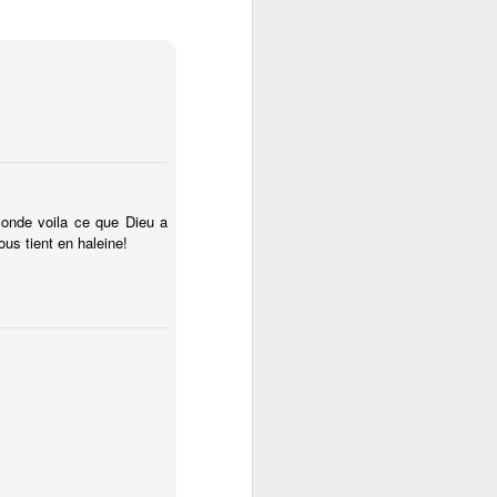
monde voila ce que Dieu a
ous tient en haleine!