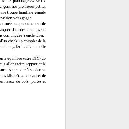
 sites. Le pianotage AZERTY
ençons nos premières petites
une troupe familiale géniale
passion vous gagne.
 un mécano pour s'assurer de
arquer dans des cantines sur
plus compliquée à enclencher.
 d'un check-up complet de la
e d'une galerie de 7 m sur le
juste équilibre entre DIY (do
ous allons faire rappatrier le
avaux. Apprendre à souder ou
 des kilomètres vibrant et de
panneaux de bois, portes et