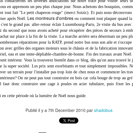
s contacterons les diverses associations sur notre tracé pour visiter leurs
l'assurance du bus (100$). Les policiers tout sourire, parlant bien
 nous en apprenons un peu plus chaque jour. Nous achetons des bouquins, comm
glais, et le personnel des douanes aidant. Nous nous sentons
et tout fait "Le petit chaperon rouge" (merci Soizic). Et puis nous découvrons 
udain plus légers, laissant derrière nous les problèmes de douane, les
Les montreurs d'ombres
ormer après Noël:
ou comment tout plaquer quand la 
sas, les interdictions, les longueurs, les intimidations, les
c'est le grand pas: aller-retour éclair Luxembourg-Paris, 2e visite du bus avec
ncompréhensions, les bakchichs, etc.
ussi du second que nous avons acheté pour récupérer des pièces de secours à emb
l achat sur place à la fin de la visite. La marche arrière sera désormais un peu 
 nombreuses réparations pour la RATP, prend notre bus sous son aile et s'occupe
on avec grilles des organes moteurs sous le châssis et de la fabrication innovant
riel, eau et une tente-dépliable-chambre-de-bonne. Fin des travaux avant Noël.
Iran, en deux coups de vent
UL
ment intérieur. Vous la trouverez bientôt dans ce blog, dès qu'on aura trouvé le 
3
Lundi 25 juin, cinq heures de la plus incompréhensible douane de
par la super société. Les prix sont exorbitants et tout simplement impossibles. N
notre voyage, dépassant même l'Ouzbékistan. Je vous la
er un terrain pour l'installer pas trop loin de chez nous et commencer les tr
sumerai comme suit: Isabelle commencera par enfiler le voile redouté,
 intérieure? On ne peut pas tout construire en bois car cela bouge de trop au gré
rçu comme une contrainte morale, et physique vue la chaleur intense
l faut donc construire une cage à poules en acier tubulaire, puis fixer les 
e la saison. Le médecin-chef commencera par nous imposer l'ingestion
r nos enfants d'un vaccin anti-polio, malgré nos protestations.
i en cette période où la lumière de Noël nous guide.
Publié il y a
7th December 2010
par
shadobus
Turkmenistan, coup de vent
UL
3