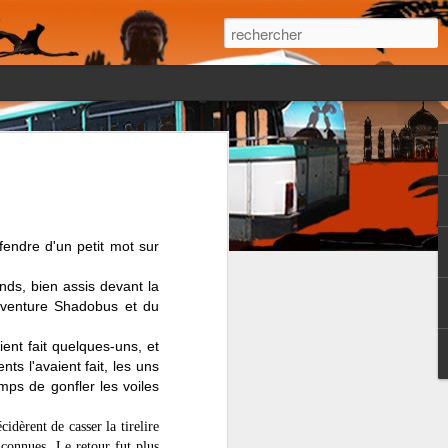
 était pourtant
r le moment il
léchit à ce
fendre d'un petit mot sur
ands, bien assis devant la
'aventure Shadobus et du
ent fait quelques-uns, et
ts l'avaient fait, les uns
mps de gonfler les voiles
idèrent de casser la tirelire
nconnues. Le retour fut plus