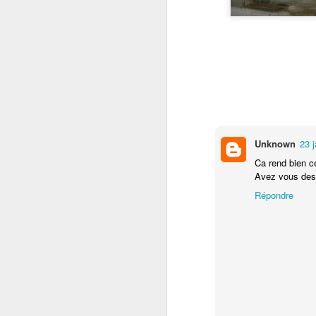
Unknown
23 
Ca rend bien c
Avez vous des 
Shado redémarre
NOV
15
Répondre
Ce petit message pour
annoncer que Shado a
trouvé un nouveau propriétaire, qui
a de beaux projets pour faire
reprendre la route à notre bon
vieux bus !! Il a quitté Paris pour
la Bretagne où il sera un peu
réaménagé pour passer l'hiver,
puis préparé pour une expédition