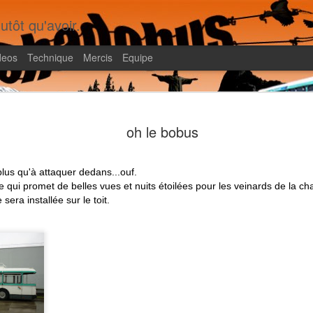
utôt qu'avoir.
deos
Technique
Mercis
Equipe
Shadobus, le livre
FEB
20
oh le bobus
Il faura fallu dix ans pour produire un livre qui
rédigé à 95% dès notre retour en 2012 !! Pou
a été tiré à 8 exemplaires pour la famille, mais on réf
 plus qu'à attaquer dedans...ouf.
qu'on pourrait en faire...
enne qui promet de belles vues et nuits étoilées pour les veinards de la
sera installée sur le toit.