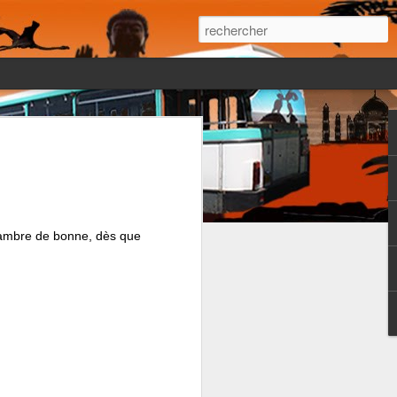
 était pourtant
r le moment il
léchit à ce
 chambre de bonne, dès que