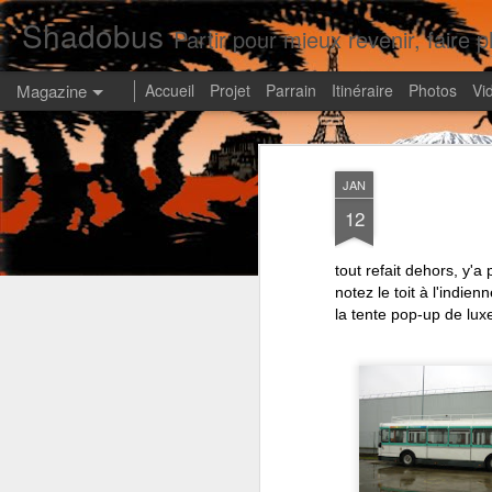
Shadobus
Partir pour mieux revenir, faire pl
Magazine
Accueil
Projet
Parrain
Itinéraire
Photos
Vi
JAN
12
tout refait dehors, y'a
notez le toit à l'indi
la tente pop-up de luxe 