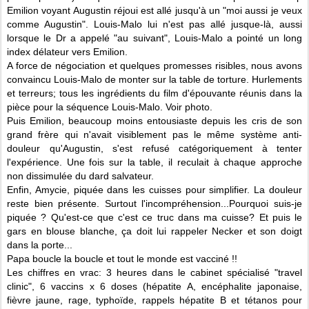
Emilion voyant Augustin réjoui est allé jusqu'à un "moi aussi je veux
comme Augustin". Louis-Malo lui n'est pas allé jusque-là, aussi
lorsque le Dr a appelé "au suivant", Louis-Malo a pointé un long
index délateur vers Emilion.
A force de négociation et quelques promesses risibles, nous avons
convaincu Louis-Malo de monter sur la table de torture. Hurlements
et terreurs; tous les ingrédients du film d'épouvante réunis dans la
pièce pour la séquence Louis-Malo. Voir photo.
Puis Emilion, beaucoup moins entousiaste depuis les cris de son
grand frère qui n'avait visiblement pas le même système anti-
douleur qu'Augustin, s'est refusé catégoriquement à tenter
l'expérience. Une fois sur la table, il reculait à chaque approche
non dissimulée du dard salvateur.
Enfin, Amycie, piquée dans les cuisses pour simplifier. La douleur
reste bien présente. Surtout l'incompréhension...Pourquoi suis-je
piquée ? Qu'est-ce que c'est ce truc dans ma cuisse? Et puis le
gars en blouse blanche, ça doit lui rappeler Necker et son doigt
dans la porte...
Papa boucle la boucle et tout le monde est vacciné !!
Les chiffres en vrac: 3 heures dans le cabinet spécialisé "travel
clinic", 6 vaccins x 6 doses (hépatite A, encéphalite japonaise,
fièvre jaune, rage, typhoïde, rappels hépatite B et tétanos pour