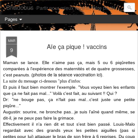
Shadobus
Partir pour mieux revenir, faire plutôt qu'avoir.
Pages
MAR
Aïe ça pique ! vaccins
9
Maman se lance. Elle n'aime pas ça, mais 5 ou 6 piqûrettes
comparées à l'expérience des maternités et de quatre grossesses,
photos de la séance vaccination ici
c'est peanuts. (
).
La suite du message ci-dessous "plus d'infos:
Et puis il faut bien montrer l'exemple. "Vous voyez bien les enfants
que ça ne fait pas mal..." Voilà c'est fait, au suivant !! Qui ?
Dr: "ne bouge pas, ça n'fait pas mal...c'est juste une petite
piqûre..."
Augustin: sourire, ne bronche pas...je suis l'aîné quand même, se
dit-il, je ne peux pas faire la grimace.
Effectivement il n'a rien dit et tout s'est bien passé. Louis-Malo
regardait avec des grands yeux les petites aiguilles (pas si
petites pour lui) attaquer le bras de son frère à 6 reprises. Du coup