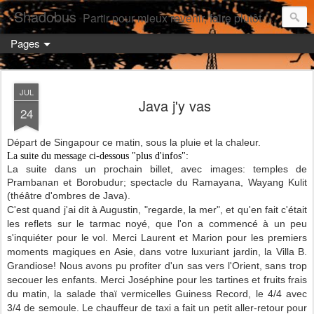
Shadobus
Partir pour mieux revenir, faire plutôt qu'avoir.
Pages
JUL
Java j'y vas
24
Départ de Singapour ce matin, sous la pluie et la chaleur.
La suite du message ci-dessous "plus d'infos":
La suite dans un prochain billet, avec images: temples de
Prambanan et Borobudur; spectacle du Ramayana, Wayang Kulit
(théâtre d'ombres de Java).
C'est quand j'ai dit à Augustin, "regarde, la mer", et qu'en fait c'était
les reflets sur le tarmac noyé, que l'on a commencé à un peu
s'inquiéter pour le vol. Merci Laurent et Marion pour les premiers
moments magiques en Asie, dans votre luxuriant jardin, la Villa B.
Grandiose! Nous avons pu profiter d'un sas vers l'Orient, sans trop
secouer les enfants. Merci Joséphine pour les tartines et fruits frais
du matin, la salade thaï vermicelles Guiness Record, le 4/4 avec
3/4 de semoule. Le chauffeur de taxi a fait un petit aller-retour pour