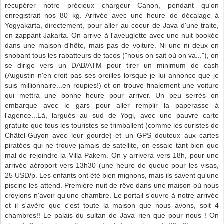
récupérer notre précieux chargeur Canon, pendant qu'on
enregistrait nos 80 kg. Arrivée avec une heure de décalage à
Yogyakarta, directement, pour aller au coeur de Java d'une traite,
en zappant Jakarta. On arrive à l'aveuglette avec une nuit bookée
dans une maison d'hôte, mais pas de voiture. Ni une ni deux en
snobant tous les rabatteurs de tacos ("nous on sait où on va..."), on
se dirige vers un DAB/ATM pour tirer un minimum de cash
(Augustin n'en croit pas ses oreilles lorsque je lui annonce que je
suis millionnaire...en roupies!) et on trouve finalement une voiture
qui mettra une bonne heure pour arriver. Un peu serrés on
embarque avec le gars pour aller remplir la paperasse à
l'agence...Là, largués au sud de Yogi, avec une pauvre carte
gratuite que tous les touristes se trimballent (comme les curistes de
Châtel-Guyon avec leur gourde) et un GPS douteux aux cartes
piratées qui ne trouve jamais de satellite, on essaie tant bien que
mal de rejoindre la Villa Pakem. On y arrivera vers 18h, pour une
arrivée aéroport vers 13h30 (une heure de queue pour les visas,
25 USD/p. Les enfants ont été bien mignons, mais ils savent qu'une
piscine les attend. Première nuit de rêve dans une maison où nous
croyions n'avoir qu'une chambre. Le portail s'ouvre à notre arrivée
et il s'avère que c'est toute la maison que nous avons, soit 4
chambres!! Le palais du sultan de Java rien que pour nous ! On