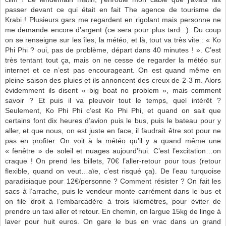
passer devant ce qui était en fait The agence de tourisme de
Krabi ! Plusieurs gars me regardent en rigolant mais personne ne
me demande encore d’argent (ce sera pour plus tard...). Du coup
on se renseigne sur les îles, la météo, et là, tout va très vite : « Ko
Phi Phi ? oui, pas de problème, départ dans 40 minutes ! ». C’est
très tentant tout ça, mais on ne cesse de regarder la météo sur
internet et ce n’est pas encourageant. On est quand même en
pleine saison des pluies et ils annoncent des creux de 2-3 m. Alors
évidemment ils disent « big boat no problem », mais comment
savoir ? Et puis il va pleuvoir tout le temps, quel intérêt ?
Seulement, Ko Phi Phi c’est Ko Phi Phi, et quand on sait que
certains font dix heures d’avion puis le bus, puis le bateau pour y
aller, et que nous, on est juste en face, il faudrait être sot pour ne
pas en profiter. On voit à la météo qu’il y a quand même une
« fenêtre » de soleil et nuages aujourd’hui. C’est l’excitation…on
craque ! On prend les billets, 70€ l’aller-retour pour tous (retour
flexible, quand on veut…aïe, c’est risqué ça). De l’eau turquoise
paradisiaque pour 12€/personne ? Comment résister ? On fait les
sacs à l’arrache, puis le vendeur monte carrément dans le bus et
on file droit à l’embarcadère à trois kilomètres, pour éviter de
prendre un taxi aller et retour. En chemin, on largue 15kg de linge à
laver pour huit euros. On gare le bus en vrac dans un grand