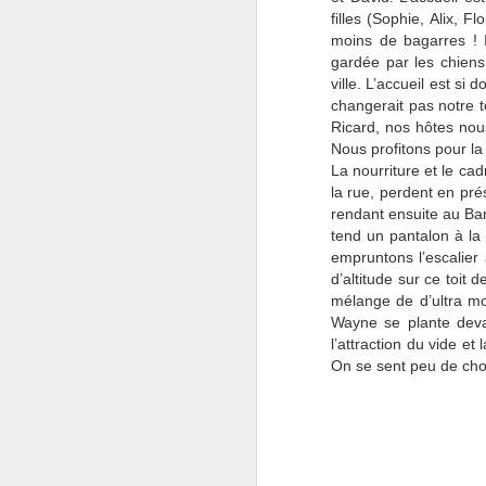
filles (Sophie, Alix, 
no
moins de bagarres ! 
ex
gardée par les chiens
ju
ville. L’accueil est 
« 
changerait pas notre 
de
Ricard, nos hôtes nous
Nous profitons pour la 
La nourriture et le cad
la rue, perdent en pré
rendant ensuite au Ba
J
tend un pantalon à la
empruntons l’escalier
d’altitude sur ce toit
ca
mélange de d’ultra m
Ma
Wayne se plante deva
p
l’attraction du vide e
dé
On se sent peu de chos
J