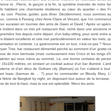
Une heure trente depuis Bukhara en Ouzbékistan, pour rejoindre
Florence et…Pierric, le garçon à la fin, la symétrie inversée de notre
la frontière. Comme prévu, celle ouzbèque, même pour sortir,
us embête une dernière fois. Le papier autorisant l’entrée du bus a
Ils habitent une charmante résidence au cœur du quartier « des Fr
piré il y a trois jours. Longues discussions et montées en grade
 du coin. Piscine, goûter, puis dîner. Décidemment, nous sommes aux
squ’au grand chef, que je ne verrai pas, un peu comme Charlie dans
si doux, comme à Penang chez Anne-Claire et Vincent, que l’on commen
Drôle de dames ». Un des jeunes officiers parle français et se propose
tour eurasien en tournée des amis de Gwen et David ! Après un apéro 
 m’assister, tout sourire.
 invitent dans un très joli restaurant thaï, niché dans une ancienne m
première fois depuis notre départ, d’un baby-sitting, pour sortir entre ad
re étaient excellents et cela met particulièrement en valeur les mets, q
sentation et contexte. La gastronomie est un tout, n’est-ce-pas ? Nous
nyan Tree, bar restaurant démentiel perché au somment d’un gratte-cie
Bukhara, le charme d'antan
UN
 vue de mon bermuda (mais curieusement mes Crocs et les tongs d’Is
21
Nous prenons la route vers Boukhara à 5h30 grâce à une nuit très
 aérien qui nous mène au sommet. Là, une bonne centaine de personn
mouvementée entre les réveils très matinaux d'Amycie, un
 de 15x100 mètres, en sirotant un cocktail autour d’un bar illuminé. L’a
uchemar d'Emilion et de violents problèmes gastriques de Louis-
oderne et d’art déco de Gotham city (Batman) où l’on s’attend à to
lo. Au lieu de se recoucher, nous décidons de partir. La route sera
nt Isaac (barman de … ?) pour lui commander un Bloody Mary. L’
articulèrement mauvaise, extrêmement chaude à travers une plaine
t la féérie de Bangkok by night, en disposant tout autour de la terrasse
sertique.
e de tout là-haut, mais la vue est splendide. Merci les amis.
Chakhrisabz, département de la Dordogne
UN