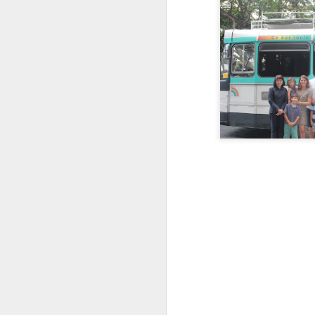
exotique à définir.
C'est non sans un vague à l'âme
que nous avons abandonné les
clefs de notre compagnon de
route.
J
do
sa
m
né
J