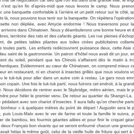
 mal de négociation car dès que l’on est dans une grande ville, le linge
18
 n’est qu’en fin d’après-midi que nous levons le camp. Nous prenon
Le lendemain matin, départ pour Och, ville frontière du Kirghizstan
c une banquette confortable à l’arrière et un petit retour sur le côté, qui
à quelques 600km de là. La route est paraît-il magnifique et en
s là, nous pouvons tous tenir sur la banquette. On répètera l’opération 
rès bon état, avec malheureusement deux cols à plus de 3200m à
sser. Nous les franchirons allègrement, après avoir payé 40$ (les
ussette non dépliée, avec Amycie endormie ! Nous traversons pour l
rghizes paient l’équivalent de 5$, ce sont donc les étrangers et
t arrivons dans Chinatown. Nous y déambulerons une bonne heure et 
tamment les camions chinois, qui financent l'entretien de cette route)
bres, territoire des rats et des cafards géants. Les rue pleines d’échopp
accès à cette route et au tunnel du col. La route est effectivement
t, de petites tables pliantes aux toiles cirées publicitaires collan
uperbe.
 toutes parts. Les enfants redécouvrent puissance deux, cette Asie du
ieu saint de la gastronomie. Un patron d’hôtel nous avait dit un jour, 
tent du soleil, pendant que les Chinois s’affairent dès le matin à tr
uthentiques. Evidemment au cœur de Chinatown, on comprend mieux ce
Bichkek
AY
ur en restaurant, ni en chariot à insectes grillés que nous voulons vo
18
On redémarre tranquillement vers 11h du matin de Tamchy,
 le tuk-tuk pour aller dans un autre coin à restau. Le gars nous e
souvenez-vous, notre bivouac idyllique, et, après plusieurs
on copain. Une fois le tuk-tuk parti, nous fuirons cet endroit, à la gran
nnes de filtres (toujours le même nettoyage sous le fauteuil passager
ré. Nous décidons de rentrer avec le Skybridge, métro aérien, mais le p
ec 6 vis à retirer), nous parvenons enfin à Bichkek, mais de nuit.
ndre pour héler le premier venu. De retour au quartier du Shangri-La, 
ner dans un restau plutôt dispendieux mais avec une aire de jeux
pédalant avec son chariot d’insectes. Il aura fallu qu’on cherche par
lvatrice, qui nous laissera un peu de répit pour Skyper la famille.
« bonheur » à quelques mètres du point de départ ! Augustin sera le pr
us trouverons ensuite asile sur le parking du Hyatt, meilleur hôtel de
 puis Louis-Malo avec le ver de farine et toute la famille le suivra, 
 ville.
ver de bambou, les fourmis géantes ailées et pour finir le criquet géa
 deux Français bon vivants qui se seront enfourné chacun une grenouille
avait hélas le même goût, celui de la vieille huile de friture qui sert 