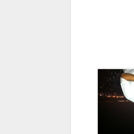
pa
vu
là
do
qu
J
ne
re
H
c
ch
j
J