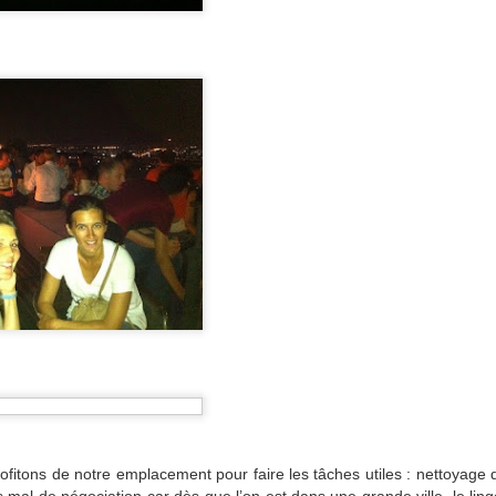
15
N.B: 2ème partie du diaporama à la fin, sur Tachkent.
posés le 24 mai au soir à Tachkent devant l’hôtel qui nous intéresse,
nfortable mais pas trop dispendieux, il nous faudra bien deux heures
vant la porte, les enfants s’endormant dans les marches, appelant
us les hôtels à la ronde, pour négocier une solution avec la direction.
s peuvent nous laisser une chambre que nous devrons quitter à 8h,
is attendre 11h pour en récupérer une autre.
Ouzbékistan est
UN
15
Kirghizstan, le 18 mai 2012
outes mes excuses à mes chers lecteurs pour cette longue absence.
ous allez être récompensés: 5 pages et 300 photos, pour
ommencer...Pour info pour les pressés, nous sommes à Samarcande,
r le départ pour Boukhara.
tention: diaporama complet à la fin.
ofitons de notre emplacement pour faire les tâches utiles : nettoyage
Kok Pel, la panne du ciel
AY