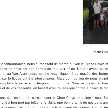
l'assurance du bus (100$). Les policiers tout sourire, parlant bien
glais, et le personnel des douanes aidant. Nous nous sentons
udain plus légers, laissant derrière nous les problèmes de douane, les
sas, les interdictions, les longueurs, les intimidations, les
ncompréhensions, les bakchichs, etc.
Iran, en deux coups de vent
UL
3
Accueil pri
Lundi 25 juin, cinq heures de la plus incompréhensible douane de
notre voyage, dépassant même l'Ouzbékistan. Je vous la
sumerai comme suit: Isabelle commencera par enfiler le voile redouté,
x incontournables, nous aurons tout de même pu voir le Grand Palais e
rçu comme une contrainte morale, et physique vue la chaleur intense
ations ne nous ont pas permis de tout voir hélas. Nous n’avons pu 
e la saison. Le médecin-chef commencera par nous imposer l'ingestion
 ni au Wat Arun, autre temple magnifique, ni au musée des barge
r nos enfants d'un vaccin anti-polio, malgré nos protestations.
tes sur le fleuve ont été interrompues. Mais bon, au lieu de nous pla
ns plutôt le verre à moitié plein du bon côté. Nous avons eu la cha
 et de voir l’essentiel en faisant d’heureuses rencontres. En voici le réci
ans son écrin doré, surplombant le Chao Praya en colère, nous filo
Turkmenistan, coup de vent
UL
 mené à bon port par téléphone, Julie, une bonne amie de nos bons 
3
st à nouveau réconfortant. Les enfants trouvent de nouveaux amis, de