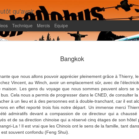
utôt qu'avoir.
deos
Technique
Mercis
Equipe
Shadobus, le livre
FEB
20
Bangkok
Il faura fallu dix ans pour produire un livre qui
rédigé à 95% dès notre retour en 2012 !! Pou
a été tiré à 8 exemplaires pour la famille, mais on réf
nnante que nous allons pouvoir apprécier pleinement grâce à Thierry, l
qu'on pourrait en faire...
hez Vincent, au Winch, avoir un emplacement sûr, avec de l’électrici
e maison. Les gens du voyage que nous sommes peuvent alors se séd
 le bus. Cela nous a permis de progresser dans le CNED, de consulter la 
cher à un lieu et à des personnes est à double-tranchant, car il est alo
avons en effet reporté trois fois notre départ. Un immense merci Thie
 été admiratifs devant a compassion de ce directeur qui a chaussé 
és et de sa direction chinoise qui a réservé cinq étages de son hôtel
angri-La ! Il est vrai que les Chinois ont le sens de la famille, tant dan
rs est souvent confondu (Feng Shui).