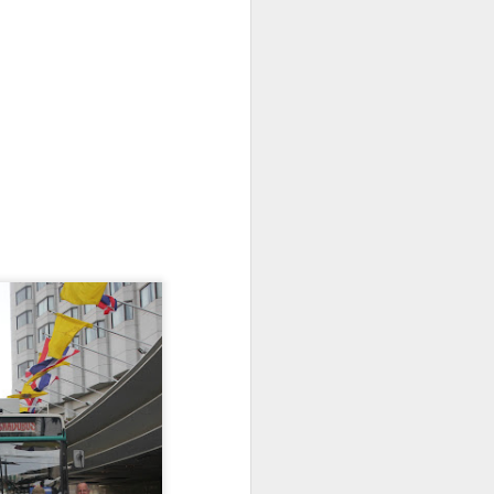
Turquie sud-ouest
JUL
30
Après Konya, nous aurons
le bonheur de nous laisser
descendre vers la mer, Antalya.
Après bien des discussions et
hésitations, nous avons en effet
décidé d’aller vers la côte et
braver la meute touristique. Il y
aura bien un petit coin de paradis
où poser Shado ? Mais la route ne
se laissera pas faire et la boîte
chauffera beaucoup. Nous
perdrons la quatrième et même le
troisième.