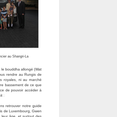
ncier au Shangri-La
t le bouddha allongé (Wat
nous rendre au Rungis de
s royales, ni au marché
indre bassement de ce que
nce de pouvoir accéder à
t :
ns retrouver notre guide
amis de Luxembourg, Gwen
 leur âge, et surtout des