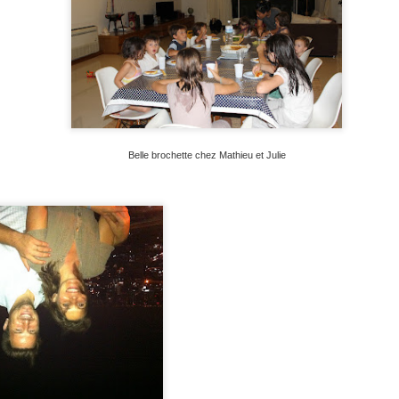
21
Nous prenons donc un taxi pour rejoindre Abdu Malik et les
expertes de Chakhrisabz. La route sera très belle car il faut
sser un col, mais nous aurons bien du mal à l’apprécier pleinement,
e l’extrême vitesse adoptée par notre chauffeur. Heureusement, celui-
 ne fumait pas tout en téléphonant et en changeant la musique en
ublant un camion dans un virage. Nous arrivons vers 17h et après
elques tours de piste, nous retrouvons Malik.
Belle brochette chez Mathieu et Julie
Samarcande, la féérique
UN
21
La route n’est pas trop mauvaise jusqu’à Samarcande et nous
serons arrêtés deux ou trois fois par la police. A un des arrêts, je
 sais pas pourquoi, mais en repartant, plus de 3ème! Nous
ncontrons à ce moment-là des installateurs télécoms qui montent du
uawei dans la campagne ouzbèque. Immédiatement ils me
onsidèrent comme leur frère de sang (certainement à cause du sang
inois qui coule dans nos veines). Qu’à cela ne tienne, nous roulerons
usqu’à Samarcande sans la 3ème.
Toshkent, Ozbekiston
UN