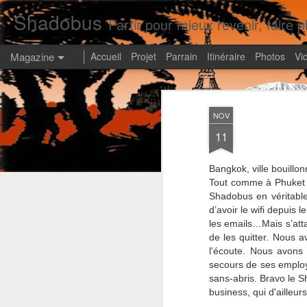
Shadobus
Partir pour mieux revenir, faire pl
Magazine
Accueil
Projet
Parrain
Itinéraire
Photos
Vi
NOV
11
Bangkok, ville bouillo
Tout comme à Phuket c
Shadobus en véritabl
d’avoir le wifi depuis
les emails…Mais s’atta
de les quitter. Nous 
l'écoute. Nous avons
secours de ses employ
sans-abris. Bravo le Sh
business, qui d'ailleu