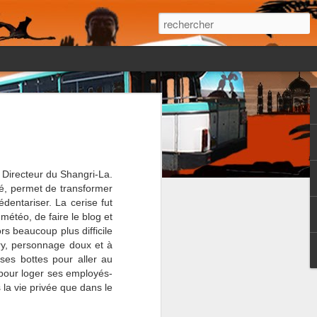
 était pourtant
r le moment il
léchit à ce
e Directeur du Shangri-La.
té, permet de transformer
entariser. La cerise fut
météo, de faire le blog et
rs beaucoup plus difficile
rry, personnage doux et à
ses bottes pour aller au
 pour loger ses employés-
s la vie privée que dans le