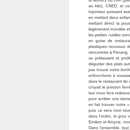
la laundry du coin (pas
au kilo), CNED, et ce
triporteur puissant ave
en mettant deux enfant
t
pa
mettant direct la po
Ki
légèrement inondée e
no
les petites ruelles som
d’
en guise de restauran
s
plastiques recousus de
rencontrée à Penang, l
se prélassent et profi
déguster des plats a
M
pas trouvé notre bonhe
enfourchons à nouveau
dans le restaurant de s
pa
croyait le poisson fer
av
taxi nous fera redesce
Dî
pour arrêter une dame 
sa
en fait trouver notre 
No
puis ce sera mon tour,
la
dans l’ordre, le gros 
Emilion et Amycie, nos
Dans l’ensemble, tout 