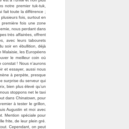
 est à l’unité et non plus
s notre premier tuk-tuk,
 fait toute la différence ;
plusieurs fois, surtout en
a première fois une zone
demie, nous perdant dans
es très affairées, offrent
tes, avec leurs tabourets
 soir en ébullition, déjà
en Malaisie, les Européens
ouver le meilleur coin où
 constat ! Nous n’aurons
ir et essayer, aussi nous
mmène à perpète, presque
de surprise du serveur qui
rix, bien plus élevé qu’un
nous stoppons net le taxi
tout dans Chinatown, pour
emier à tester le grillon,
puis Augustin et moi avec
nt. Mention spéciale pour
 frite, de leur plein gré.
à tout. Cependant, on peut