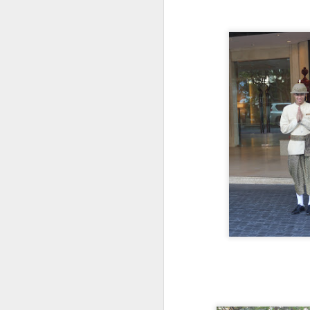
Shado redémarre
NOV
15
Ce petit message pour
annoncer que Shado a
trouvé un nouveau propriétaire, qui
a de beaux projets pour faire
reprendre la route à notre bon
vieux bus !! Il a quitté Paris pour
la Bretagne où il sera un peu
réaménagé pour passer l'hiver,
puis préparé pour une expédition