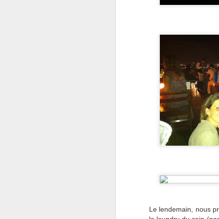
Dé
co
de
to
Il
pu
J
T
V
c
su
At
Le lendemain, nous pr
M