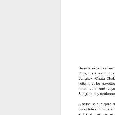
an
so
vi
i
J
ré
Dans la série des lieu
pe
Pho), mais les inond
d
Bangkok, Chatu Chak,
pa
flottant, et les navet
nous avons raté, voyo
Bangkok, d’y stationner
A peine le bus garé d
J
bison futé qui nous a
et David. L’accueil e