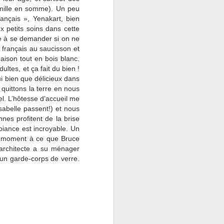
 famille en somme). Un peu
ançais », Yenakart, bien
 petits soins dans cette
ce à se demander si on ne
français au saucisson et
aison tout en bois blanc.
ultes, et ça fait du bien !
ui bien que délicieux dans
 quittons la terre en nous
l. L’hôtesse d’accueil me
abelle passent!) et nous
es profitent de la brise
mbiance est incroyable. Un
ut moment à ce que Bruce
architecte a su ménager
, un garde-corps de verre.