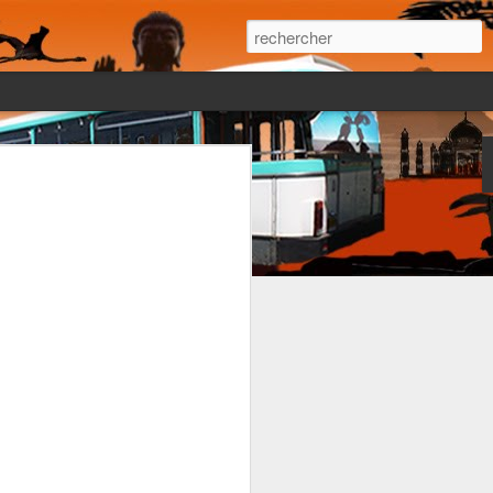
 était pourtant
r le moment il
léchit à ce