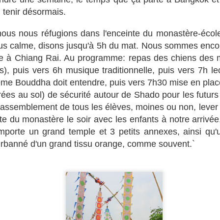
Une heure trente depuis Bukhara en Ouzbékistan, pour rejoindre
la frontière. Comme prévu, celle ouzbèque, même pour sortir,
n tenir désormais.
us embête une dernière fois. Le papier autorisant l’entrée du bus a
piré il y a trois jours. Longues discussions et montées en grade
 nous nous réfugions dans l'enceinte du monastère-écol
squ’au grand chef, que je ne verrai pas, un peu comme Charlie dans
us calme, disons jusqu'à 5h du mat. Nous sommes enco
Drôle de dames ». Un des jeunes officiers parle français et se propose
 m’assister, tout sourire.
à Chiang Rai. Au programme: repas des chiens des m
ns), puis vers 6h musique traditionnelle, puis vers 7h l
me Bouddha doit entendre, puis vers 7h30 mise en plac
ées au sol) de sécurité autour de Shado pour les futurs 
Bukhara, le charme d'antan
UN
e rassemblement de tous les élèves, moines ou non, lever 
21
Nous prenons la route vers Boukhara à 5h30 grâce à une nuit très
ite du monastère le soir avec les enfants à notre arrivée
mouvementée entre les réveils très matinaux d'Amycie, un
uchemar d'Emilion et de violents problèmes gastriques de Louis-
mporte un grand temple et 3 petits annexes, ainsi qu'
lo. Au lieu de se recoucher, nous décidons de partir. La route sera
urbanné d'un grand tissu orange, comme souvent.`
articulèrement mauvaise, extrêmement chaude à travers une plaine
sertique.
Chakhrisabz, département de la Dordogne
UN