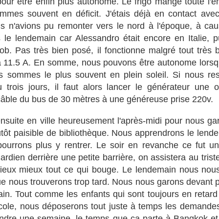
our être enfin plus autonome. Le frigo mange toute l'é
l'assurance du bus (100$). Les policiers tout sourire, parlant bien
mes souvent en déficit. J'étais déjà en contact ave
glais, et le personnel des douanes aidant. Nous nous sentons
udain plus légers, laissant derrière nous les problèmes de douane, les
s n'avions pu remonter vers le nord à l'époque, à cau
sas, les interdictions, les longueurs, les intimidations, les
 le lendemain car Alessandro était encore en Italie, p
ncompréhensions, les bakchichs, etc.
ob. Pas très bien posé, il fonctionne malgré tout très b
 11.5 A. En somme, nous pouvons être autonome lorsq
 sommes le plus souvent en plein soleil. Si nous res
trois jours, il faut alors lancer le générateur une
Iran, en deux coups de vent
UL
câble du bus de 30 mètres à une généreuse prise 220v.
3
Lundi 25 juin, cinq heures de la plus incompréhensible douane de
notre voyage, dépassant même l'Ouzbékistan. Je vous la
nsuite en ville heureusement l'après-midi pour nous gar
sumerai comme suit: Isabelle commencera par enfiler le voile redouté,
tôt paisible de bibliothèque. Nous apprendrons le lendem
rçu comme une contrainte morale, et physique vue la chaleur intense
e la saison. Le médecin-chef commencera par nous imposer l'ingestion
ourrons plus y rentrer. Le soir en revanche ce fut un
r nos enfants d'un vaccin anti-polio, malgré nos protestations.
rdien derrière une petite barrière, on assistera au triste
mieux mieux tout ce qui bouge.
Le lendemain nous nous 
ue nous trouverons trop tard. Nous nous garons devant po
ain. Tout comme les enfants qui sont toujours en retard a
Turkmenistan, coup de vent
cole, nous déposerons tout juste à temps les demandes
UL
3
tendre une semaine, le temps que ça parte à Bangkok e