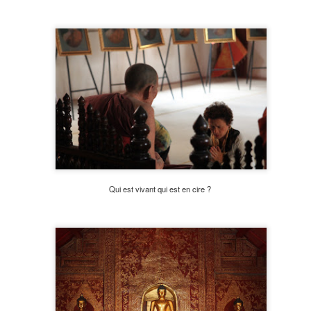
18
Le lendemain matin, départ pour Och, ville frontière du Kirghizstan
à quelques 600km de là. La route est paraît-il magnifique et en
rès bon état, avec malheureusement deux cols à plus de 3200m à
sser. Nous les franchirons allègrement, après avoir payé 40$ (les
rghizes paient l’équivalent de 5$, ce sont donc les étrangers et
tamment les camions chinois, qui financent l'entretien de cette route)
accès à cette route et au tunnel du col. La route est effectivement
uperbe.
Bichkek
AY
18
On redémarre tranquillement vers 11h du matin de Tamchy,
souvenez-vous, notre bivouac idyllique, et, après plusieurs
Qui est vivant qui est en cire ?
nnes de filtres (toujours le même nettoyage sous le fauteuil passager
ec 6 vis à retirer), nous parvenons enfin à Bichkek, mais de nuit.
ner dans un restau plutôt dispendieux mais avec une aire de jeux
lvatrice, qui nous laissera un peu de répit pour Skyper la famille.
us trouverons ensuite asile sur le parking du Hyatt, meilleur hôtel de
 ville.