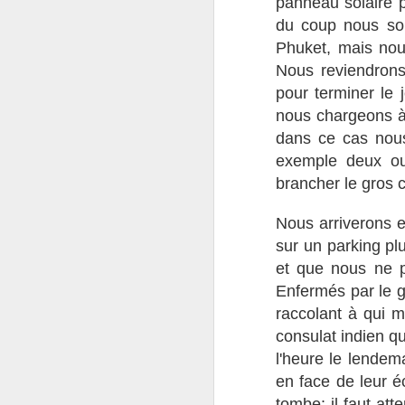
panneau solaire p
du coup nous som
an
so
Phuket, mais nou
vi
Nous reviendrons
i
pour terminer le j
nous chargeons à
dans ce cas nous
exemple deux ou 
J
brancher le gros 
Nous arriverons e
ré
sur un parking plu
pe
d
et que nous ne p
pa
Enfermés par le ga
raccolant à qui 
consulat indien q
l'heure le lendem
en face de leur é
J
tombe: il faut at