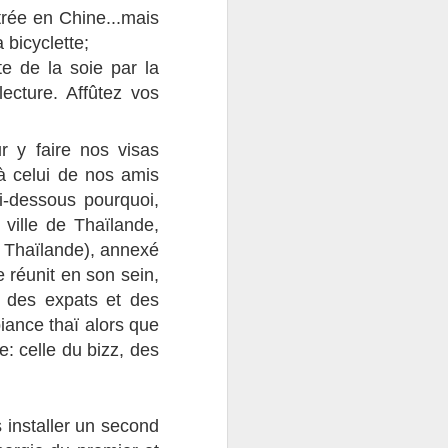
Turquie sud-ouest
ntrée en Chine...mais
JUL
30
a bicyclette;
Après Konya, nous aurons
le bonheur de nous laisser
te de la soie par la
descendre vers la mer, Antalya.
ecture. Affûtez vos
Après bien des discussions et
hésitations, nous avons en effet
décidé d’aller vers la côte et
r y faire nos visas
braver la meute touristique. Il y
 à celui de nos amis
aura bien un petit coin de paradis
où poser Shado ? Mais la route ne
i-dessous pourquoi,
se laissera pas faire et la boîte
 ville de Thaïlande,
chauffera beaucoup. Nous
a Thaïlande), annexé
perdrons la quatrième et même le
troisième.
 réunit en son sein,
 des expats et des
biance thaï alors que
: celle du bizz, des
 installer un second