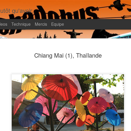
utôt qu'avoir.
deos
Technique
Mercis
Equipe
Shadobus, le livre
FEB
Chiang Mai (1), Thaïlande
20
Il faura fallu dix ans pour produire un livre qui
rédigé à 95% dès notre retour en 2012 !! Pou
a été tiré à 8 exemplaires pour la famille, mais on réf
qu'on pourrait en faire...