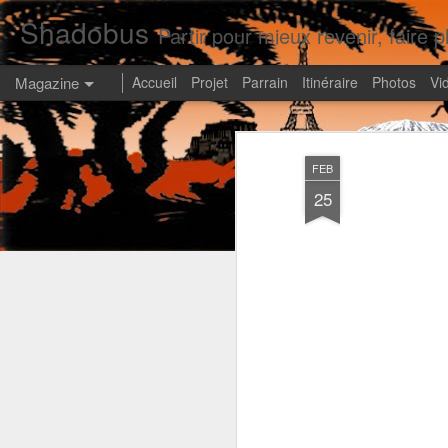
Shadobus
Partir pour mieux revenir, faire pl
Magazine
Accueil
Projet
Parrain
Itinéraire
Photos
Vi
FEB
25