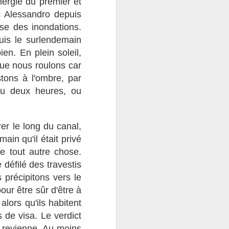
nergie du premier et
c Alessandro depuis
se des inondations.
uis le surlendemain
ien. En plein soleil,
ue nous roulons car
tons à l'ombre, par
 ou deux heures, ou
er le long du canal,
ain qu'il était privé
e tout autre chose.
 défilé des travestis
précipitons vers le
ur être sûr d'être à
lors qu'ils habitent
 de visa. Le verdict
t revienne. Au-moins