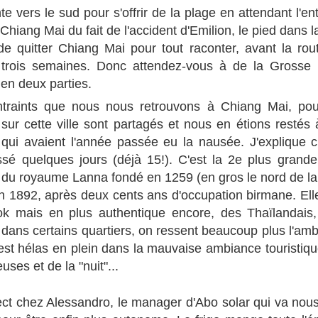
Bonne année 2013
Shado à la maison !!
te vers le sud pour s'offrir de la plage en attendant l'e
FEB
JUL
3
30
Chiang Mai du fait de l'accident d'Emilion, le pied dans l
A tous une merveilleuse
Chers amis et fidèles
année 2013. Une image
lecteurs du Shadoblog,
 de quitter Chiang Mai pour tout raconter, avant la rou
vaut mille mots (en l'occurence
trois semaines. Donc attendez-vous à de la Grosse l
6000), alors je vous laisse plonger
Nous voilà enfin de retour en
t en deux parties.
dans le best of de nos photos de
France depuis une bonne semaine
l'année passée sur les routes
(24 juillet), via Venizia, Milano,
traints que nous nous retrouvons à Chiang Mai, pou
d'Eurasie, savamment orchestré
Genova, Nice, Sète, Padirac-
 sur cette ville sont partagés et nous en étions restés
par mon fidèle beau-frère.
Rocamadour.
Turquie centre
UL
MERCIIIIII.
 qui avaient l'année passée eu la nausée. J'explique c
30
Après une bonne nuit récupératrice, les enfants joueront presque
Nous avons enfin retrouvé notre
sé quelques jours (déjà 15!). C'est la 2e plus grande
toute la journée au bord de l’eau fraîche. La température est
Pour info, Shadobus est toujours
chère famille (la moitié, bientôt
 du royaume Lanna fondé en 1259 (en gros le nord de l
uce, ce qui rend le bain un peu plus difficile. Les parents resteront
en vente, sagement stationné
l'autre) et notre cher pays. Nous
gement sur la touche. En fin d’après-midi, le gars du camping nous
dans un garage parisien, attendant
sommes actuellement en Périgord
n 1892, après deux cents ans d'occupation birmane. Elle
onte au Nemrut dans sa Kangoo à touristes, après une âpre
ses nouveaux heureux proprios.
pour encore une bonne semaine,
 mais en plus authentique encore, des Thaïlandais,
gociation (80 lires tout de même pour grimper sur 20km).
puis nous irons en Auvergne, puis
t dans certains quartiers, on ressent beaucoup plus l'am
un passage à Paris fin août...
est hélas en plein dans la mauvaise ambiance touristique
La famille se porte très bien.
uses et de la "nuit"...
Turquie est
UL
ct chez Alessandro, le manager d'Abo solar qui va nous
21
Vendredi 29 juin, entrée en Turquie: une heure, après paiement de