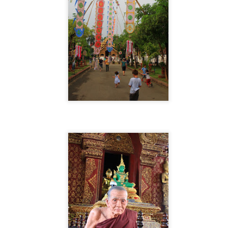
21
Nous prenons donc un taxi pour rejoindre Abdu Malik et les
expertes de Chakhrisabz. La route sera très belle car il faut
sser un col, mais nous aurons bien du mal à l’apprécier pleinement,
e l’extrême vitesse adoptée par notre chauffeur. Heureusement, celui-
 ne fumait pas tout en téléphonant et en changeant la musique en
ublant un camion dans un virage. Nous arrivons vers 17h et après
elques tours de piste, nous retrouvons Malik.
Samarcande, la féérique
UN
21
La route n’est pas trop mauvaise jusqu’à Samarcande et nous
serons arrêtés deux ou trois fois par la police. A un des arrêts, je
 sais pas pourquoi, mais en repartant, plus de 3ème! Nous
ncontrons à ce moment-là des installateurs télécoms qui montent du
uawei dans la campagne ouzbèque. Immédiatement ils me
onsidèrent comme leur frère de sang (certainement à cause du sang
inois qui coule dans nos veines). Qu’à cela ne tienne, nous roulerons
usqu’à Samarcande sans la 3ème.
Toshkent, Ozbekiston
UN