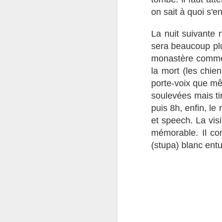
on sait à quoi s'e
no
ex
La nuit suivante
ju
sera beaucoup pl
« 
de
monastère comme 
la mort (les chie
porte-voix que mê
soulevées mais tir
J
puis 8h, enfin, l
et speech. La vis
ca
mémorable. Il co
Ma
(stupa) blanc ent
p
dé
J