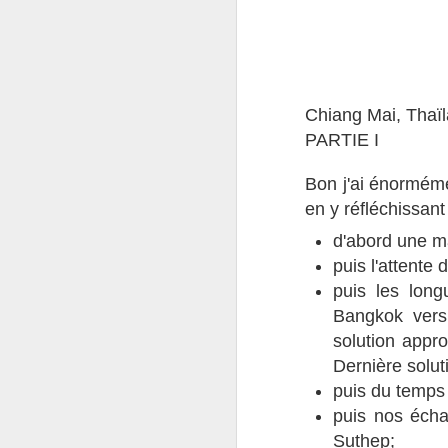
Chiang Mai, Thaïl
PARTIE I
Bon j'ai énorméme
en y réfléchissant
d'abord une m
Shado redémarre
NOV
puis l'attente
15
Ce petit message pour
puis les long
annoncer que Shado a
Bangkok vers
trouvé un nouveau propriétaire, qui
a de beaux projets pour faire
solution appr
reprendre la route à notre bon
Dernière solu
vieux bus !! Il a quitté Paris pour
puis du temps 
la Bretagne où il sera un peu
réaménagé pour passer l'hiver,
puis nos écha
puis préparé pour une expédition
Suthep;