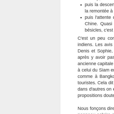
exotique à définir.
puis la descen
C'est non sans un vague à l'âme
la remontée à 
que nous avons abandonné les
puis l'attente
clefs de notre compagnon de
Chine. Quasi 
route.
bésicles, c'es
C'est un peu con
indiens. Les avis
J
Denis et Sophie,
après y avoir pas
ancienne capitale
do
sa
à celui du Siam e
m
comme à Bangkok
né
touristes. Cela di
dans d'autres on 
propositions doute
J
Nous fonçons dire