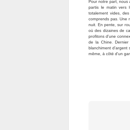
Pour notre part, nous 
partis le matin vers
totalement vides, des
Dé
comprends pas. Une ru
co
nuit. En pente, sur r
de
où des dizaines de c
to
profitons d'une connex
Il
de la Chine. Dernier 
pu
blanchiment d'argent s
même, à côté d'un gard
J
T
V
c
su
At
M