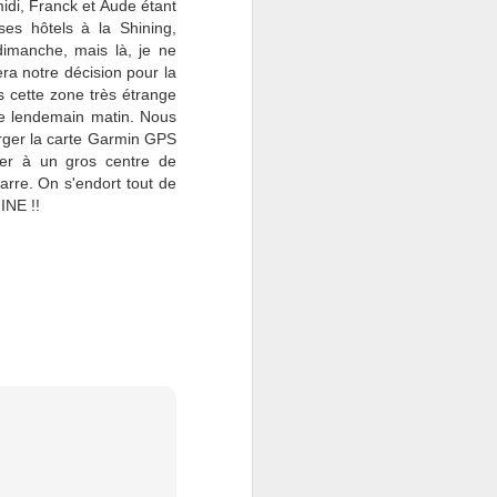
midi, Franck et Aude étant
ses hôtels à la Shining,
dimanche, mais là, je ne
a notre décision pour la
 cette zone très étrange
le lendemain matin.
Nous
harger la carte Garmin GPS
nser à un gros centre de
arre. On s'endort tout de
HINE !!