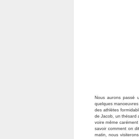
exotique à définir.
C'est non sans un vague à l'âme
que nous avons abandonné les
clefs de notre compagnon de
route.
J
do
sa
m
né
Nous aurons passé un
quelques manoeuvres r
des athlètes formidab
de Jacob, un thésard a
voire même carément i
savoir comment on dit
J
matin, nous visiteron