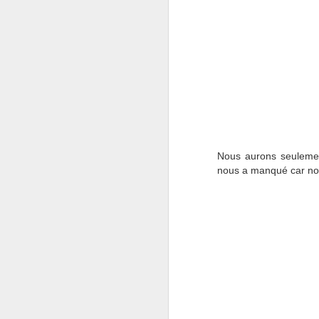
no
ex
ju
« 
de
J
Nous aurons seulemen
nous a manqué car nous
ca
Ma
p
dé
J