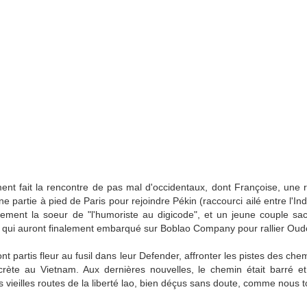
21
Nous prenons donc un taxi pour rejoindre Abdu Malik et les
expertes de Chakhrisabz. La route sera très belle car il faut
sser un col, mais nous aurons bien du mal à l’apprécier pleinement,
e l’extrême vitesse adoptée par notre chauffeur. Heureusement, celui-
 ne fumait pas tout en téléphonant et en changeant la musique en
ublant un camion dans un virage. Nous arrivons vers 17h et après
elques tours de piste, nous retrouvons Malik.
Samarcande, la féérique
UN
21
La route n’est pas trop mauvaise jusqu’à Samarcande et nous
serons arrêtés deux ou trois fois par la police. A un des arrêts, je
t fait la rencontre de pas mal d'occidentaux, dont Françoise, une ra
 sais pas pourquoi, mais en repartant, plus de 3ème! Nous
ncontrons à ce moment-là des installateurs télécoms qui montent du
partie à pied de Paris pour rejoindre Pékin (raccourci ailé entre l'Ind
uawei dans la campagne ouzbèque. Immédiatement ils me
irement la soeur de "l'humoriste au digicode", et un jeune couple sa
onsidèrent comme leur frère de sang (certainement à cause du sang
 qui auront finalement embarqué sur Boblao Company pour rallier Ou
inois qui coule dans nos veines). Qu’à cela ne tienne, nous roulerons
usqu’à Samarcande sans la 3ème.
ont partis fleur au fusil dans leur Defender, affronter les pistes des c
crète au Vietnam. Aux dernières nouvelles, le chemin était barré et 
 vieilles routes de la liberté lao, bien déçus sans doute, comme nous t
Toshkent, Ozbekiston
UN