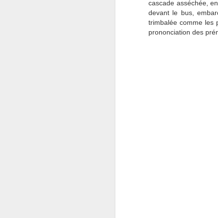
cascade asséchée, en 
devant le bus, embar
an
trimbalée comme les pe
so
prononciation des préno
vi
i
J
ré
pe
d
pa
J