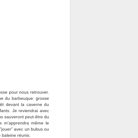
usse pour nous retrouver.
ue du barbeuque: grosse
rêt devant la caverne du
fants. Je reviendrai avec
ous sauveront peut-être du
re m'apprendra même le
t "jouer" avec un bubus ou
 baleine réunis.