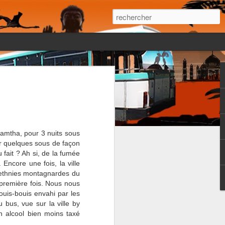
 était pourtant
r le moment il
léchit à ce
amtha, pour 3 nuits sous
r quelques sous de façon
fait ? Ah si, de la fumée
s.
Encore une fois, la ville
s ethnies montagnardes du
 première fois. Nous nous
ouis-bouis envahi par les
u bus, vue sur la ville by
n alcool bien moins taxé