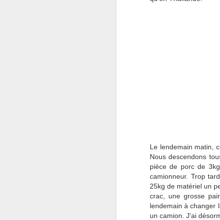
Shado redémarre
NOV
15
Ce petit message pour
annoncer que Shado a
Le lendemain matin, c
trouvé un nouveau propriétaire, qui
Nous descendons tous
a de beaux projets pour faire
pièce de porc de 3kg 
reprendre la route à notre bon
camionneur. Trop tard,
vieux bus !! Il a quitté Paris pour
25kg de matériel un pe
la Bretagne où il sera un peu
crac, une grosse pair
réaménagé pour passer l'hiver,
lendemain à changer la
puis préparé pour une expédition
un camion. J'ai désorm