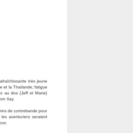
fraîchissante très jeune
e et la Thaïlande; fatigue
cs au dos (Jeff et Marie)
dom Xay.
hemins de contrebande pour
les aventuriers seraient
ous.