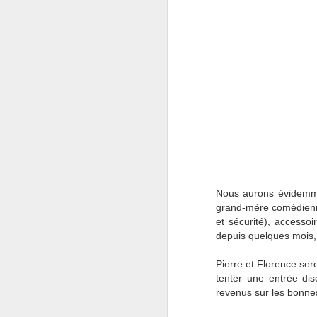
pa
vu
là
do
qu
J
Nous aurons évidemmen
ne
re
grand-mère comédienne 
H
et sécurité), accesso
c
depuis quelques mois,
ch
j
Pierre et Florence ser
tenter une entrée dis
revenus sur les bonnes
J