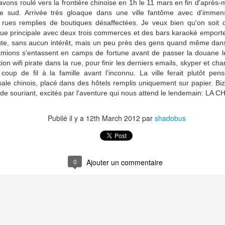
avons roulé vers la frontière chinoise en 1h le 11 mars en fin d'après-
15
N.B: 2ème partie du diaporama à la fin, sur Tachkent.
 le sud. Arrivée très gloaque dans une ville fantôme avec d'immen
 rues remplies de boutiques désaffectées. Je veux bien qu'on soit 
posés le 24 mai au soir à Tachkent devant l’hôtel qui nous intéresse,
e principale avec deux trois commerces et des bars karaoké emporter
nfortable mais pas trop dispendieux, il nous faudra bien deux heures
oute, sans aucun intérêt, mais un peu près des gens quand même dans
vant la porte, les enfants s’endormant dans les marches, appelant
amions s'entassent en camps de fortune avant de passer la douane 
us les hôtels à la ronde, pour négocier une solution avec la direction.
ion wifi pirate dans la rue, pour finir les derniers emails, skyper et c
s peuvent nous laisser une chambre que nous devrons quitter à 8h,
coup de fil à la famille avant l’inconnu. La ville ferait plutôt pe
is attendre 11h pour en récupérer une autre.
ale chinois, placé dans des hôtels remplis uniquement sur papier. Biz
e souriant, excités par l'aventure qui nous attend le lendemain: LA C
Ouzbékistan est
UN
Publié il y a
12th March 2012
par
shadobus
15
Kirghizstan, le 18 mai 2012
outes mes excuses à mes chers lecteurs pour cette longue absence.
ous allez être récompensés: 5 pages et 300 photos, pour
ommencer...Pour info pour les pressés, nous sommes à Samarcande,
0
Ajouter un commentaire
r le départ pour Boukhara.
tention: diaporama complet à la fin.
Kok Pel, la panne du ciel
AY