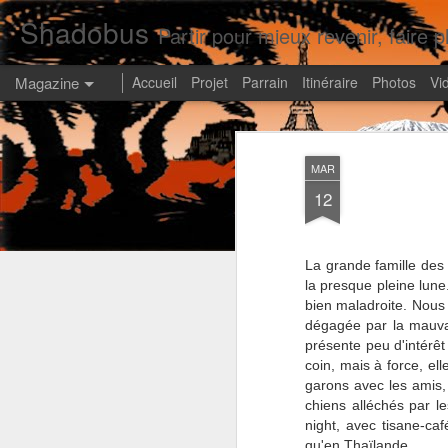
Shadobus
Partir pour mieux revenir, faire pl
Magazine
Accueil
Projet
Parrain
Itinéraire
Photos
Vi
MAR
12
La grande famille des
la presque pleine lune
bien maladroite. Nous 
dégagée par la mauva
présente peu d'intérêt
coin, mais à force, ell
garons avec les amis,
chiens alléchés par le
night, avec tisane-ca
qu'en Thaïlande.