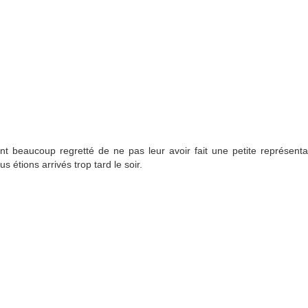
Une heure trente depuis Bukhara en Ouzbékistan, pour rejoindre
la frontière. Comme prévu, celle ouzbèque, même pour sortir,
us embête une dernière fois. Le papier autorisant l’entrée du bus a
piré il y a trois jours. Longues discussions et montées en grade
squ’au grand chef, que je ne verrai pas, un peu comme Charlie dans
Drôle de dames ». Un des jeunes officiers parle français et se propose
 m’assister, tout sourire.
Bukhara, le charme d'antan
UN
t beaucoup regretté de ne pas leur avoir fait une petite représent
21
Nous prenons la route vers Boukhara à 5h30 grâce à une nuit très
 étions arrivés trop tard le soir.
mouvementée entre les réveils très matinaux d'Amycie, un
uchemar d'Emilion et de violents problèmes gastriques de Louis-
lo. Au lieu de se recoucher, nous décidons de partir. La route sera
articulèrement mauvaise, extrêmement chaude à travers une plaine
sertique.
Chakhrisabz, département de la Dordogne
UN