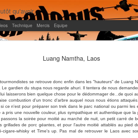
utôt qu'avoir.
deos
Technique
Mercis
Equipe
Shadobus, le livre
FEB
Luang Namtha, Laos
20
Il faura fallu dix ans pour produire un livre qui
rédigé à 95% dès notre retour en 2012 !! Pou
a été tiré à 8 exemplaires pour la famille, mais on réf
qu'on pourrait en faire...
 tourmondistes se retrouve donc enfin dans les "hauteurs" de Luang N
.
Le gardien du stupa nous regarde ahuri. Il tentera de nous demande
lui laisserons bien quelque chose pour le dédommager de...de quoi au 
ise combustion d'un tronc d'arbre auquel nous nous étions attaqué
 si ce n'est pour préparer son trek dans le parc national ou parmi le
e a pris
une nouvelle couleur, plus sympathique et authentique que la
 passons la soirée pour moitié au marché de nuit, un petit carré de b
s grillades de porc géantes, et pour l'autre moitié attablés au pied d
fé-cigare-whisky et Time's up. Pas mal de retrouver le Laos avec so